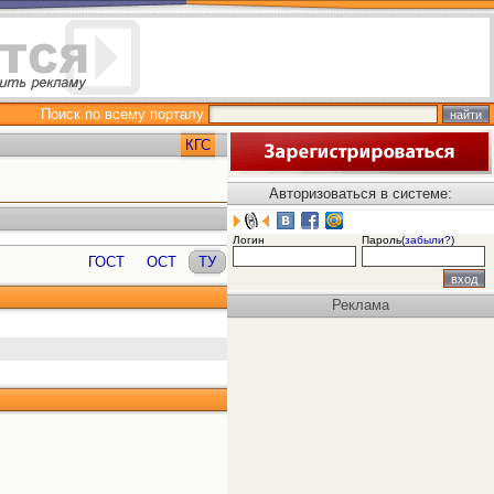
Поиск по всему порталу
КГС
Авторизоваться в системе:
Логин
Пароль(
забыли?
)
ГОСТ
ОСТ
ТУ
Реклама