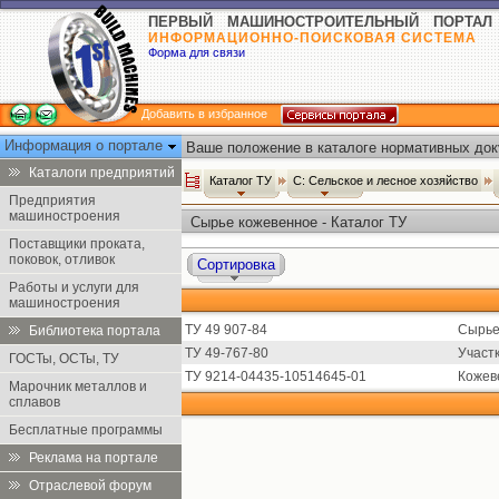
ПЕРВЫЙ МАШИНОСТРОИТЕЛЬНЫЙ ПОРТАЛ
ИНФОРМАЦИОННО-ПОИСКОВАЯ СИСТЕМА
Форма для связи
Добавить в избранное
Информация о портале
Ваше положение в каталоге нормативных док
Каталоги предприятий
Каталог ТУ
С: Сельское и лесное хозяйство
Предприятия
машиностроения
Сырье кожевенное - Каталог ТУ
Поставщики проката,
поковок, отливок
Сортировка
Работы и услуги для
машиностроения
ТУ 49 907-84
Сырье
Библиотека портала
ТУ 49-767-80
Участ
ГОСТы, ОСТы, ТУ
ТУ 9214-04435-10514645-01
Кожев
Марочник металлов и
сплавов
Бесплатные программы
Реклама на портале
Отраслевой форум