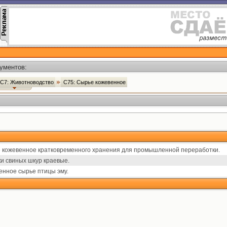
ументов:
С7: Животноводство
С75: Сырье кожевенное
 кожевенное кратковременного хранения для промышленной переработки.
ки свиных шкур краевые.
енное сырье птицы эму.