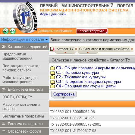
ПЕРВЫЙ МАШИНОСТРОИТЕЛЬНЫЙ ПОРТАЛ
ИНФОРМАЦИОННО-ПОИСКОВАЯ СИСТЕМА
Форма для связи
Добавить в избранное
Информация о портале
Ваше положение в каталоге нормативных док
Каталоги предприятий
Каталог ТУ
С: Сельское и лесное хозяйство
Предприятия
машиностроения
Сельское и лесное хозяйство - Каталог ТУ
Поставщики проката,
С0 - Общие правила и нормы по сельском
поковок, отливок
С1 - Полевые культуры
С2 - Технические культуры
Работы и услуги для
С3 - Плодовые и ягодные культуры
машиностроения
С4 - Овощные культуры и цветы
Библиотека портала
Сортировка
ГОСТы, ОСТы, ТУ
Марочник металлов и
сплавов
ТУ 9882-001-80005064-98
Бесплатные программы
ТУ 9882-001-81721141-96
Реклама на портале
ТУ 9882-001-886065578-2001
ТУ 9882-001-ИЧП00617-98
Отраслевой форум