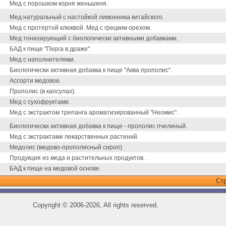
Мед с порошком корня женьшеня.
Мед натуральный с настойкой лимонника китайского.
Мед с протертой клюквой. Мед с грецким орехом.
Мед тонизирующий с биологически активными добавками.
БАД к пище "Перга в драже".
Мед с наполнителями.
Биологически активная добавка к пище "Аква прополис".
Ассорти медовое.
Прополис (в капсулах).
Мед с сухофруктами.
Мед с экстрактом трепанга ароматизированный "Неомис".
Биологически активная добавка к пище - прополис пчелиный.
Мед с экстрактами лекарственных растений.
Медолис (медово-прополисный сироп).
Продукция из меда и растительных продуктов.
БАД к пище на медовой основе.
Ст
Copyright
©
2006-2026, All rights reserved.