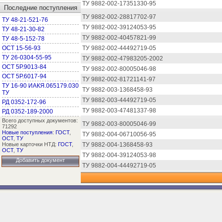
ТУ 9882-002-17351330-95
Последние поступления
ТУ 9882-002-28817702-97
ТУ 48-21-521-76
ТУ 9882-002-39124053-95
ТУ 48-21-30-82
ТУ 9882-002-40457821-99
ТУ 48-5-152-78
ОСТ 15-56-93
ТУ 9882-002-44492719-05
ТУ 26-0304-55-95
ТУ 9882-002-47983205-2002
ОСТ 5Р.9013-84
ТУ 9882-002-80005046-98
ОСТ 5Р.6017-94
ТУ 9882-002-81721141-97
ТУ 16-90 ИАКЯ.065179.030
ТУ 9882-003-1368458-93
ТУ
ТУ 9882-003-44492719-05
РД 0352-172-96
ТУ 9882-003-47481337-98
РД 0352-189-2000
Всего доступных документов:
ТУ 9882-003-80005046-99
71292
Новые поступления
:
ГОСТ
,
ТУ 9882-004-06710056-95
ОСТ
,
ТУ
Новые карточки НТД:
ГОСТ
,
ТУ 9882-004-1368458-93
ОСТ
,
ТУ
ТУ 9882-004-39124053-98
Добавить документ
ТУ 9882-004-44492719-05