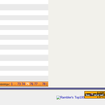
раницы:
1
...
73
74
75
76
77
...
78
|