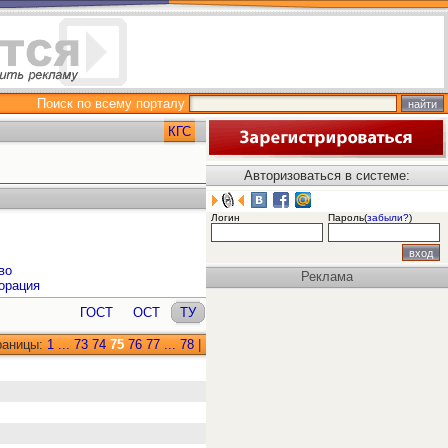
Поиск по всему порталу
КГС
Авторизоваться в системе:
Логин
Пароль(
забыли?
)
во
Реклама
орация
ГОСТ
ОСТ
ТУ
раницы:
1
...
73
74
75
76
77
...
78
|