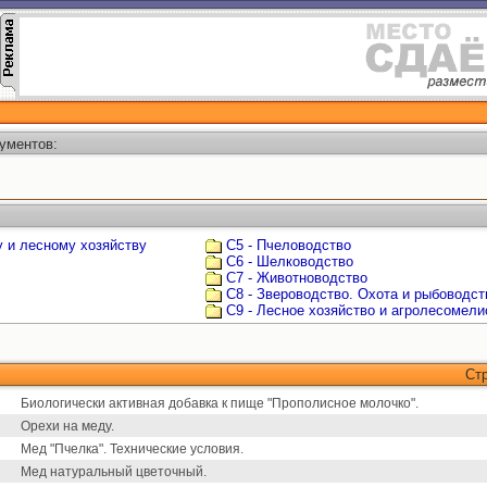
ументов:
у и лесному хозяйству
С5 - Пчеловодство
С6 - Шелководство
С7 - Животноводство
С8 - Звероводство. Охота и рыбоводст
С9 - Лесное хозяйство и агролесомели
Ст
Биологически активная добавка к пище "Прополисное молочко".
Орехи на меду.
Мед "Пчелка". Технические условия.
Мед натуральный цветочный.