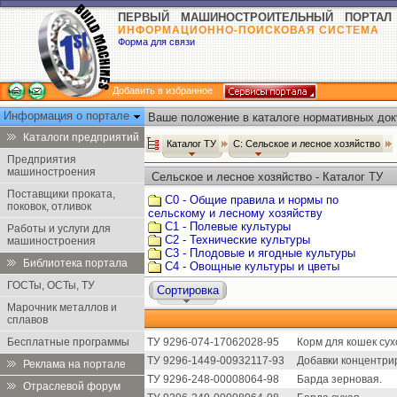
ПЕРВЫЙ МАШИНОСТРОИТЕЛЬНЫЙ ПОРТАЛ
ИНФОРМАЦИОННО-ПОИСКОВАЯ СИСТЕМА
Форма для связи
Добавить в избранное
Информация о портале
Ваше положение в каталоге нормативных док
Каталоги предприятий
Каталог ТУ
С: Сельское и лесное хозяйство
Предприятия
машиностроения
Сельское и лесное хозяйство - Каталог ТУ
Поставщики проката,
С0 - Общие правила и нормы по
поковок, отливок
сельскому и лесному хозяйству
С1 - Полевые культуры
Работы и услуги для
С2 - Технические культуры
машиностроения
С3 - Плодовые и ягодные культуры
Библиотека портала
С4 - Овощные культуры и цветы
ГОСТы, ОСТы, ТУ
Сортировка
Марочник металлов и
сплавов
Бесплатные программы
ТУ 9296-074-17062028-95
Корм для кошек сухо
ТУ 9296-1449-00932117-93
Добавки концентрир
Реклама на портале
ТУ 9296-248-00008064-98
Барда зерновая.
Отраслевой форум