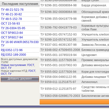
ТУ 9296-249-00008064-98
Барда сухая.
Последние поступления
ТУ 9296-301-00008064-98
Барда упаренная.
ТУ 48-21-521-76
ТУ 9296-302-00008064-98
Обогащенный крмоп
ТУ 48-21-30-82
Кормовая добавка 
ТУ 9296-355-00419779-98
ТУ 48-5-152-78
свиней.
ОСТ 15-56-93
Кормовые культуры,
ТУ 9296-792-00419779-03
ТУ 26-0304-55-95
собак Лаки.
ОСТ 5Р.9013-84
ТУ 9299-001-05747152-93
Улучшитель хлебоп
ОСТ 5Р.6017-94
ТУ 9299-110-05747152-95
Улучшитель хлебоп
ТУ 16-90 ИАКЯ.065179.030
ТУ 9337-001-46391307-98
Закваска Леснова, 
ТУ
ТУ 9348-002-47509455-2008
Биомасса грамицид
РД 0352-172-96
РД 0352-189-2000
ТУ 9355-001-10785019-94
Целдровит.
Всего доступных документов:
ТУ 9355-001-11577926-94
Премикс минеральн
71292
Новые поступления
:
ГОСТ
,
ТУ 9355-001-16337902-93
Добавка минеральна
ОСТ
,
ТУ
Новые карточки НТД:
ГОСТ
,
ТУ 9355-002-11577926-94
Корм для плотоядн
ОСТ
,
ТУ
ТУ 9358-004-04801122-95
Добавка пищевая "
Добавить документ
ТУ 9359-011-11251875-97
Актиногиал.
Средство гигиены 
ТУ 9359-012-11251875-97
таблетки.
ТУ 9363-058-02698170-2003
Биологически актив