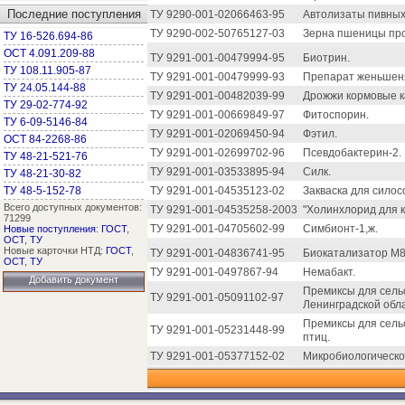
Последние поступления
ТУ 9290-001-02066463-95
Автолизаты пивных
ТУ 9290-002-50765127-03
Зерна пшеницы пр
ТУ 16-526.694-86
ОСТ 4.091.209-88
ТУ 9291-001-00479994-95
Биотрин.
ТУ 108.11.905-87
ТУ 9291-001-00479999-93
Препарат женьшен
ТУ 24.05.144-88
ТУ 9291-001-00482039-99
Дрожжи кормовые 
ТУ 29-02-774-92
ТУ 9291-001-00669849-97
Фитоспорин.
ТУ 6-09-5146-84
ТУ 9291-001-02069450-94
Фэтил.
ОСТ 84-2268-86
ТУ 9291-001-02699702-96
Псевдобактерин-2.
ТУ 48-21-521-76
ТУ 9291-001-03533895-94
Силк.
ТУ 48-21-30-82
ТУ 48-5-152-78
ТУ 9291-001-04535123-02
Закваска для силос
Всего доступных документов:
ТУ 9291-001-04535258-2003
"Холинхлорид для 
71299
ТУ 9291-001-04705602-99
Симбионт-1,ж.
Новые поступления
:
ГОСТ
,
ОСТ
,
ТУ
Новые карточки НТД:
ГОСТ
,
ТУ 9291-001-04836741-95
Биокатализатор М8.
ОСТ
,
ТУ
ТУ 9291-001-0497867-94
Немабакт.
Добавить документ
Премиксы для сель
ТУ 9291-001-05091102-97
Ленинградской обла
Премиксы для сель
ТУ 9291-001-05231448-99
птиц.
ТУ 9291-001-05377152-02
Микробиологическо