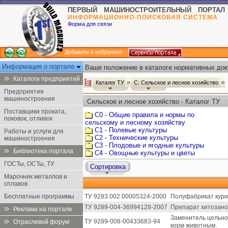
ПЕРВЫЙ МАШИНОСТРОИТЕЛЬНЫЙ ПОРТАЛ
ИНФОРМАЦИОННО-ПОИСКОВАЯ СИСТЕМА
Форма для связи
Добавить в избранное
Информация о портале
Ваше положение в каталоге нормативных док
Каталоги предприятий
Каталог ТУ
С: Сельское и лесное хозяйство
Предприятия
машиностроения
Сельское и лесное хозяйство - Каталог ТУ
Поставщики проката,
С0 - Общие правила и нормы по
поковок, отливок
сельскому и лесному хозяйству
С1 - Полевые культуры
Работы и услуги для
С2 - Технические культуры
машиностроения
С3 - Плодовые и ягодные культуры
Библиотека портала
С4 - Овощные культуры и цветы
ГОСТы, ОСТы, ТУ
Сортировка
Марочник металлов и
сплавов
Бесплатные программы
ТУ 9283.002.00005324-2000
Полуфабрикат кури
ТУ 9289-004-36994128-2007
Препарат хитозано
Реклама на портале
Заменитель цельног
ТУ 9289-008-00433683-94
Отраслевой форум
корм животным.