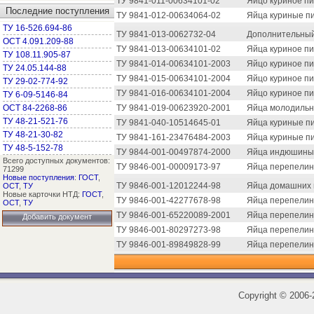
ТУ 9841-011-00634101-02
Яйцо куриное пи
Последние поступления
ТУ 9841-012-00634064-02
Яйца куриные п
ТУ 16-526.694-86
ТУ 9841-013-0062732-04
Дополнительный 
ОСТ 4.091.209-88
ТУ 9841-013-00634101-02
Яйца куриное пи
ТУ 108.11.905-87
ТУ 9841-014-00634101-2003
Яйцо куриное пи
ТУ 24.05.144-88
ТУ 9841-015-00634101-2004
Яйцо куриное п
ТУ 29-02-774-92
ТУ 9841-016-00634101-2004
Яйцо куриное пи
ТУ 6-09-5146-84
ОСТ 84-2268-86
ТУ 9841-019-00623920-2001
Яйца молодильн
ТУ 48-21-521-76
ТУ 9841-040-10514645-01
Яйца куриные п
ТУ 48-21-30-82
ТУ 9841-161-23476484-2003
Яйца куриные п
ТУ 48-5-152-78
ТУ 9844-001-00497874-2000
Яйца индюшины
Всего доступных документов:
ТУ 9846-001-00009173-97
Яйца перепелин
71299
Новые поступления
:
ГОСТ
,
ТУ 9846-001-12012244-98
Яйца домашних 
ОСТ
,
ТУ
Новые карточки НТД:
ГОСТ
,
ТУ 9846-001-42277678-98
Яйца перепелин
ОСТ
,
ТУ
ТУ 9846-001-65220089-2001
Яйца перепелин
Добавить документ
ТУ 9846-001-80297273-98
Яйца перепелин
ТУ 9846-001-89849828-99
Яйца перепелин
Copyright
©
2006-2