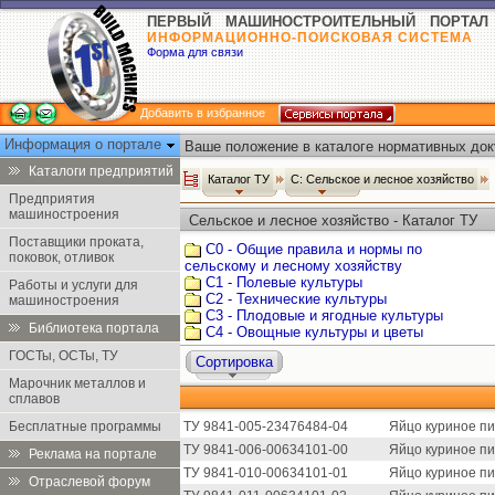
ПЕРВЫЙ МАШИНОСТРОИТЕЛЬНЫЙ ПОРТАЛ
ИНФОРМАЦИОННО-ПОИСКОВАЯ СИСТЕМА
Форма для связи
Добавить в избранное
Информация о портале
Ваше положение в каталоге нормативных док
Каталоги предприятий
Каталог ТУ
С: Сельское и лесное хозяйство
Предприятия
машиностроения
Сельское и лесное хозяйство - Каталог ТУ
Поставщики проката,
С0 - Общие правила и нормы по
поковок, отливок
сельскому и лесному хозяйству
С1 - Полевые культуры
Работы и услуги для
С2 - Технические культуры
машиностроения
С3 - Плодовые и ягодные культуры
Библиотека портала
С4 - Овощные культуры и цветы
ГОСТы, ОСТы, ТУ
Сортировка
Марочник металлов и
сплавов
Бесплатные программы
ТУ 9841-005-23476484-04
Яйцо куриное пи
ТУ 9841-006-00634101-00
Яйцо куриное пи
Реклама на портале
ТУ 9841-010-00634101-01
Яйцо куриное п
Отраслевой форум