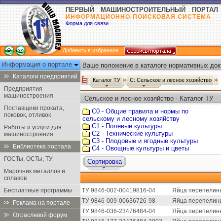
ПЕРВЫЙ МАШИНОСТРОИТЕЛЬНЫЙ ПОРТАЛ
ИНФОРМАЦИОННО-ПОИСКОВАЯ СИСТЕМА
Форма для связи
Добавить в избранное
Информация о портале
Ваше положение в каталоге нормативных док
Каталоги предприятий
Каталог ТУ
С: Сельское и лесное хозяйство
Предприятия
машиностроения
Сельское и лесное хозяйство - Каталог ТУ
Поставщики проката,
С0 - Общие правила и нормы по
поковок, отливок
сельскому и лесному хозяйству
С1 - Полевые культуры
Работы и услуги для
С2 - Технические культуры
машиностроения
С3 - Плодовые и ягодные культуры
Библиотека портала
С4 - Овощные культуры и цветы
ГОСТы, ОСТы, ТУ
Сортировка
Марочник металлов и
сплавов
Бесплатные программы
ТУ 9846-002-00419816-04
Яйца перепелин
ТУ 9846-009-00636726-98
Яйца перепелин
Реклама на портале
ТУ 9846-036-23476484-04
Яйца перепелин
Отраслевой форум