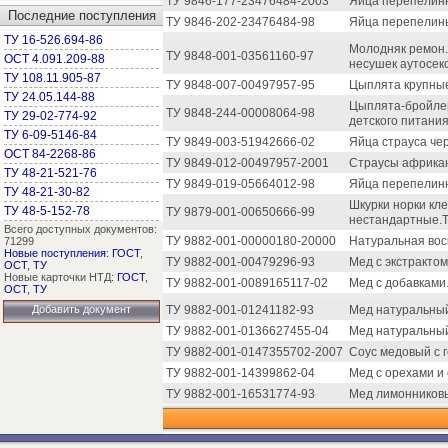
ТУ 9846-177-23476484-2003
Яйца перепелин
Последние поступления
ТУ 9846-202-23476484-98
Яйца перепелин
ТУ 16-526.694-86
Молодняк ремон.,
ТУ 9848-001-03561160-97
ОСТ 4.091.209-88
несушек аутосекс
ТУ 108.11.905-87
ТУ 9848-007-00497957-95
Цыплята крупные
ТУ 24.05.144-88
Цыплята-бройлер
ТУ 9848-244-00008064-98
ТУ 29-02-774-92
детского питания
ТУ 6-09-5146-84
ТУ 9849-003-51942666-02
Яйца страуса че
ОСТ 84-2268-86
ТУ 9849-012-00497957-2001
Страусы африкан
ТУ 48-21-521-76
ТУ 9849-019-05664012-98
Яйца перепелин
ТУ 48-21-30-82
Шкурки норки кл
ТУ 48-5-152-78
ТУ 9879-001-00650666-99
нестандартные.Т
Всего доступных документов:
ТУ 9882-001-00000180-20000
Натуральная вос
71299
Новые поступления
:
ГОСТ
,
ТУ 9882-001-00479296-93
Мед с экстрактом
ОСТ
,
ТУ
Новые карточки НТД:
ГОСТ
,
ТУ 9882-001-0089165117-02
Мед с добавками
ОСТ
,
ТУ
Добавить документ
ТУ 9882-001-01241182-93
Мед натуральны
ТУ 9882-001-0136627455-04
Мед натуральный
ТУ 9882-001-0147355702-2007
Соус медовый с 
ТУ 9882-001-14399862-04
Мед с орехами и
ТУ 9882-001-16531774-93
Мед лимонников