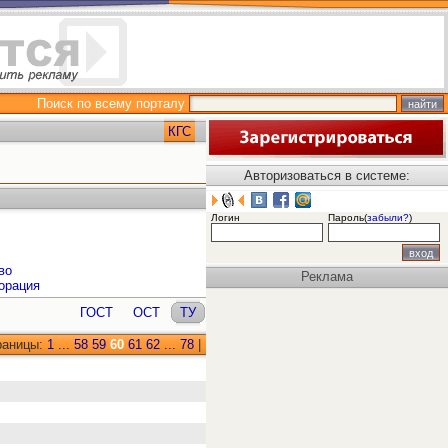
Поиск по всему порталу
КГС
Авторизоваться в системе:
Логин
Пароль(
забыли?
)
во
Реклама
орация
ГОСТ
ОСТ
ТУ
раницы:
1
...
58
59
60
61
62
...
78
|