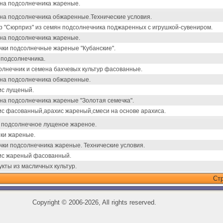
на подсолнечника жареные.
на подсолнечника обжаренные.Технические условия.
 "Сюрприз" из семян подсолнечника поджаренных с игрушкой-сувениром.
на подсолнечника жареные.
чки подсолнечные жареные "Кубанские".
 подсолнечника.
лнечник и семена бахчевых культур фасованные.
на подсолнечника обжаренные.
ис лущеный.
на подсолнечника жареные "Золотая семечка".
ис фасованный,арахис жареный,смеси на основе арахиса.
 подсолнечное лущеное жареное.
ки жареные.
ки подсолнечника жареные. Технические условия.
ис жареный фасованный.
кты из масличных культур.
Ст
Copyright
©
2006-2026, All rights reserved.