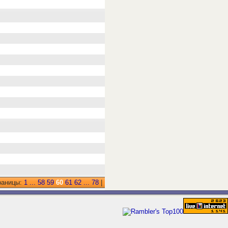
раницы:
1
...
58
59
60
61
62
...
78
|