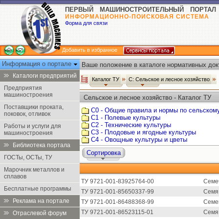
ПЕРВЫЙ МАШИНОСТРОИТЕЛЬНЫЙ ПОРТАЛ
ИНФОРМАЦИОННО-ПОИСКОВАЯ СИСТЕМА
Форма для связи
Добавить в избранное
Информация о портале
Ваше положение в каталоге нормативных док
Каталоги предприятий
Каталог ТУ
С: Сельское и лесное хозяйство
Предприятия
машиностроения
Сельское и лесное хозяйство - Каталог ТУ
Поставщики проката,
С0 - Общие правила и нормы по сельском
поковок, отливок
С1 - Полевые культуры
С2 - Технические культуры
Работы и услуги для
С3 - Плодовые и ягодные культуры
машиностроения
С4 - Овощные культуры и цветы
Библиотека портала
Сортировка
ГОСТы, ОСТы, ТУ
Марочник металлов и
сплавов
ТУ 9721-001-83925764-00
Семе
Бесплатные программы
ТУ 9721-001-85650337-99
Семя
Реклама на портале
ТУ 9721-001-86488368-99
Семе
ТУ 9721-001-86523115-01
Семя
Отраслевой форум