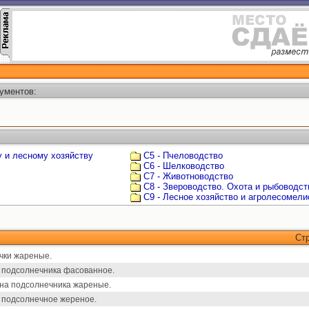
ументов:
у и лесному хозяйству
С5 - Пчеловодство
С6 - Шелководство
С7 - Животноводство
С8 - Звероводство. Охота и рыбоводст
С9 - Лесное хозяйство и агролесомели
Ст
чки жареные.
 подсолнечника фасованное.
на подсолнечника жареные.
 подсолнечное жереное.