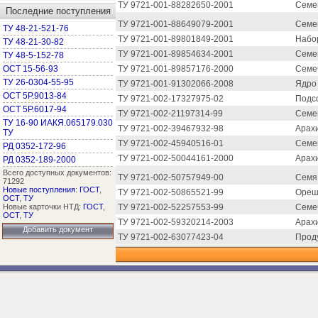
ТУ 9721-001-88282650-2001
Семе
Последние поступления
ТУ 9721-001-88649079-2001
Семе
ТУ 48-21-521-76
ТУ 9721-001-89801849-2001
Набор
ТУ 48-21-30-82
ТУ 9721-001-89854634-2001
Семе
ТУ 48-5-152-78
ОСТ 15-56-93
ТУ 9721-001-89857176-2000
Семе
ТУ 26-0304-55-95
ТУ 9721-001-91302066-2008
Ядро
ОСТ 5Р.9013-84
ТУ 9721-002-17327975-02
Подсо
ОСТ 5Р.6017-94
ТУ 9721-002-21197314-99
Семе
ТУ 16-90 ИАКЯ.065179.030
ТУ 9721-002-39467932-98
Арах
ТУ
ТУ 9721-002-45940516-01
Семе
РД 0352-172-96
ТУ 9721-002-50044161-2000
Арах
РД 0352-189-2000
Всего доступных документов:
ТУ 9721-002-50757949-00
Семя
71292
Новые поступления
:
ГОСТ
,
ТУ 9721-002-50865521-99
Ореш
ОСТ
,
ТУ
Новые карточки НТД:
ГОСТ
,
ТУ 9721-002-52257553-99
Семеч
ОСТ
,
ТУ
ТУ 9721-002-59320214-2003
Арах
Добавить документ
ТУ 9721-002-63077423-04
Проду