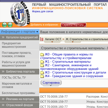
ПЕРВЫЙ МАШИНОСТРОИТЕЛЬНЫЙ ПОРТАЛ
ИНФОРМАЦИОННО-ПОИСКОВАЯ СИСТЕМА
Форма для связи
Добавить в избранное
Информация о портале
Ваше положение в каталоге нормативных док
Каталоги предприятий
Каталог ОСТ
Ж: Строительство и строительн
Предприятия
машиностроения
Строительство и строительные материалы -
Поставщики проката,
Ж0 - Общие правила и нормы по
поковок, отливок
строительству и стройматериалам
Ж1 - Строительные материалы
Работы и услуги для
Ж2 - Санитарное, инженерное и
машиностроения
противопожарное оборудование зданий
Библиотека портала
Ж3 - Строительные конструкции и детали
Ж4 - Гражданские здания и сооружения
ГОСТы, ОСТы, ТУ
Сортировка
Марочник металлов и
сплавов
Бесплатные программы
ОСТ 70.0006.158-77
Распорки. Конс
Реклама на портале
ОСТ 70.0006.159-77
Упоры. Констру
Отраслевой форум
ОСТ 70.0006.160-77
Упоры. Констру