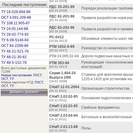
[04.10.2018]
Последние поступления
РДС 35-201-99
Порядок реализации требован
[03.10.2018]
ТУ 16-526.694-86
РДС 82-201-96
ОСТ 4.091.209-88
Правила разработки норм рас
[03.10.2018]
ТУ 108.11.905-87
РДС 82-202-96
ТУ 24.05.144-88
Правила разработки и примен
[03.10.2018]
ТУ 29-02-774-92
РС-0412
Объемные элементы шахт лиф
ТУ 6-09-5146-84
[10.04.2013]
ОСТ 84-2268-86
РТМ 1652-9-89
Руководство по инженерно-те
[20.01.2017]
ТУ 48-21-521-76
РТМ 24.095.02-84
Дороги подвесные канатные п
ТУ 48-21-30-82
Руководящие технологические
ТУ 48-5-152-78
РТМ 393-94
конструкций.
[20.01.2017]
Всего доступных документов:
71299
Серия 1.494-24
Стаканы для крепления крышн
Новые поступления
:
ГОСТ
,
Выпуск 2/90
ОСТ
,
ТУ
1220 и 1420 для установки н
[19.02.2009]
Новые карточки НТД:
ГОСТ
,
ОСТ
,
ТУ
СНиП 12-01-2004
Организация строительства.
[16.11.2011]
Добавить документ
СНиП 2.02.02-85
Основания гидротехнических 
[14.11.2011]
СНиП 2.02.03-85
Свайные фундаменты.
[14.11.2011]
СНиП 2.03.04-84
Бетонные и железобетонные к
[14.11.2011]
СНиП 2.03.13-88
Полы.
[16.11.2011]