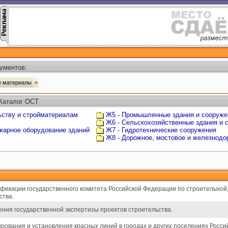
ументов:
ые материалы
 Каталог ОСТ
ьству и стройматериалам
Ж5 - Промышленные здания и сооруже
Ж6 - Сельскохозяйственные здания и 
ожарное оборудование зданий
Ж7 - Гидротехнические сооружения
Ж8 - Дорожное, мостовое и железнодо
фикации государственного комитета Российской Федерации по строительной
ства.
ения государственной экспертизы проектов строительства.
ирования и установления красных линий в городах и других поселениях Росс