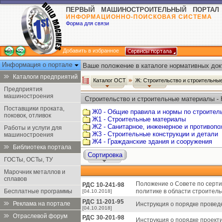
ПЕРВЫЙ МАШИНОСТРОИТЕЛЬНЫЙ ПОРТАЛ
ИНФОРМАЦИОННО-ПОИСКОВАЯ СИСТЕМА
Форма для связи
Добавить в избранное
Информация о портале
Ваше положение в каталоге нормативных док
Каталоги предприятий
Каталог ОСТ
Ж: Строительство и строительн
Предприятия
машиностроения
Строительство и строительные материалы -
Поставщики проката,
Ж0 - Общие правила и нормы по строител
поковок, отливок
Ж1 - Строительные материалы
Ж2 - Санитарное, инженерное и противоп
Работы и услуги для
Ж3 - Строительные конструкции и детали
машиностроения
Ж4 - Гражданские здания и сооружения
Библиотека портала
Сортировка
ГОСТы, ОСТы, ТУ
Марочник металлов и
сплавов
Положение о Совете по серти
РДС 10-241-98
Бесплатные программы
политике в области строитель
[04.10.2018]
РДС 11-201-95
Реклама на портале
Инструкция о порядке провед
[04.10.2018]
Отраслевой форум
РДС 30-201-98
Инструкция о порядке проект