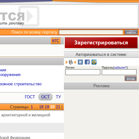
Поиск по всему порталу
КГС
Авторизоваться в системе:
Логин
Пароль(
забыли?
)
ния
сооружения
рожное строительство
Реклама
ГОСТ
ОСТ
ТУ
Страницы:
1
...
18
19
20
21
|
, архитектурной и жилищной
ийской Федерации.