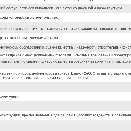
ий доступности для инвалидов к объектам социальной инфраструктуры.
хода материалов в строительстве.
ения нормативов трудноустранимых потерь и отходов материалов в строител
тов H=3000 мм. Рабочие чертежи.
хническому обследованию, оценке качества и надежности строительных конст
ассажирские с неотцепляемыми креслами. Основные требования к проектир
 материалы по сварке и контролю качества соединений арматуры и закладн
ых вентиляторов, дефлекторов и зонтов. Выпуск 2/90. Стальные стаканы с н
а покрытия со стальным профилированным настилом.
сооружений.
онструкции, предназначенные для работы в условиях воздействия повышенн