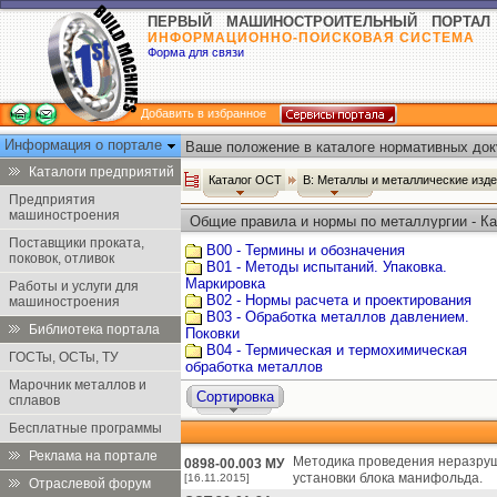
ПЕРВЫЙ МАШИНОСТРОИТЕЛЬНЫЙ ПОРТАЛ
ИНФОРМАЦИОННО-ПОИСКОВАЯ СИСТЕМА
Форма для связи
Добавить в избранное
Информация о портале
Ваше положение в каталоге нормативных док
Каталоги предприятий
Каталог ОСТ
В: Металлы и металлические изд
Предприятия
машиностроения
Общие правила и нормы по металлургии - К
Поставщики проката,
В00 - Термины и обозначения
поковок, отливок
В01 - Методы испытаний. Упаковка.
Маркировка
Работы и услуги для
В02 - Нормы расчета и проектирования
машиностроения
В03 - Обработка металлов давлением.
Библиотека портала
Поковки
В04 - Термическая и термохимическая
ГОСТы, ОСТы, ТУ
обработка металлов
Марочник металлов и
Сортировка
сплавов
Бесплатные программы
Реклама на портале
Методика проведения неразруш
0898-00.003 МУ
установки блока манифольда.
[16.11.2015]
Отраслевой форум