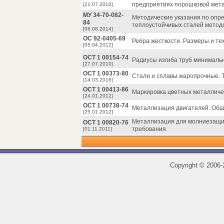
предприятиях порошковой мета
[21.07.2010]
МУ 34-70-082-
Методические указания по опр
84
теплоустойчивых сталей методо
[06.08.2014]
ОС 92-0405-69
Ребра жесткости. Размеры и те
[05.04.2012]
ОСТ 1 00154-74
Радиусы изгиба труб минималь
[27.07.2010]
ОСТ 1 00373-80
Стали и сплавы жаропрочные. 
[14.03.2016]
ОСТ 1 00413-86
Маркировка цветных металличе
[24.01.2012]
ОСТ 1 00738-74
Металлизация двигателей. Общ
[25.01.2012]
Металлизация для молниезащит
ОСТ 1 00820-76
требования.
[01.11.2011]
Copyright
©
2006-2