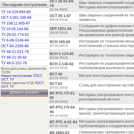
OCT 26-01-84-
Швы сварных соединений сосуд
Последние поступления
78
Методика магнитопорошкового 
[11.04.2020]
ТУ 16-526.694-86
Швы сварных соединений из тит
OCT 26-1-87
ОСТ 4.091.209-88
элементы.
[08.08.2014]
ТУ 108.11.905-87
Сообщения по дефектоскопии с
SEP 1921-84
ТУ 24.05.144-88
Ультразвуковая дефектоскопия 
[19.06.2014]
ТУ 29-02-774-92
мм диаметром или длиной кром
ТУ 6-09-5146-84
Инструкции по технологии меха
ВСН 169-80
изготовлении стальных констру
ОСТ 84-2268-86
[07.03.2017]
ТУ 48-21-521-76
ВСН 2-124-80
Инструкция по технологии свар
ТУ 48-21-30-82
[02.04.2013]
ТУ 48-5-152-78
Инструкция по радиографическ
ВСН 2-146-82
трубопроводов различного диа
[24.03.2015]
Всего доступных документов:
71299
ВСТ 40
Металл конструкционного назн
Новые поступления
:
ГОСТ
,
[21.02.2014]
ОСТ
,
ТУ
Новые карточки НТД:
ГОСТ
,
ВСТ 65
Сталь для изготовления частей
ОСТ
,
ТУ
[26.02.2014]
Добавить документ
МТ-РТС-ГП-01-
Методика ультразвукового кон
95
расплавленный металл.
[30.09.2015]
МТ-РТС-ГП-04-
Методика ультразвукового конт
96
кранов, транспортирующих рас
[01.10.2015]
Методика ультразвукового конт
МТ-РТС-К-01-94
трубопроводов и сосудов высок
[23.10.2015]
Гигиенические требования к пр
МУ 2665-83