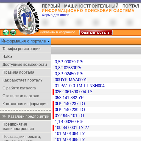
ПЕРВЫЙ МАШИНОСТРОИТЕЛЬНЫЙ ПОРТАЛ
ИНФОРМАЦИОННО-ПОИСКОВАЯ СИСТЕМА
Форма для связи
Добавить в избранное
Информация о портале
Тарифы регистрации
ЧаВо
0,5Р-00079 РЭ
Доступные возможности
0,8Г-02530РЭ
Правила портала
0,8Р 02450 РЭ
00UYP-MAA0001
Как работает портал?
01.PA1.0.0.TM.TT.NSN004
О работе каталога
0262.361590.004 ТУ
Статистика портала
053-141.882 УР
0ПЧ.140.237 ТО
Контактная информация
0ПЧ.140.239 ТО
0У2.945.101 ТО
Каталоги предприятий
1,1В-03260 РЭ
Предприятия
100-84-0001 ТУ 27
машиностроения
101-М-01384 ТУ
Поставщики проката,
101-М-01385 ТУ