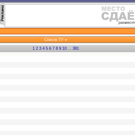
Список ТУ
1
2
3
4
5
6
7
8
9
10
...
381