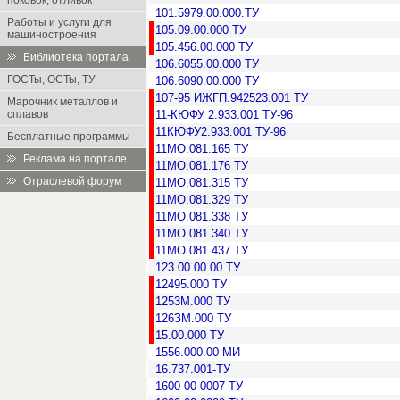
поковок, отливок
101.5979.00.000.ТУ
Работы и услуги для
105.09.00.000 ТУ
машиностроения
105.456.00.000 ТУ
Библиотека портала
106.6055.00.000 ТУ
ГОСТы, ОСТы, ТУ
106.6090.00.000 ТУ
107-95 ИЖГП.942523.001 ТУ
Марочник металлов и
сплавов
11-КЮФУ 2.933.001 ТУ-96
11КЮФУ2.933.001 ТУ-96
Бесплатные программы
11МО.081.165 ТУ
Реклама на портале
11МО.081.176 ТУ
Отраслевой форум
11МО.081.315 ТУ
11МО.081.329 ТУ
11МО.081.338 ТУ
11МО.081.340 ТУ
11МО.081.437 ТУ
123.00.00.00 ТУ
12495.000 ТУ
1253М.000 ТУ
126ЗМ.000 ТУ
15.00.000 ТУ
1556.000.00 МИ
16.737.001-ТУ
1600-00-0007 ТУ