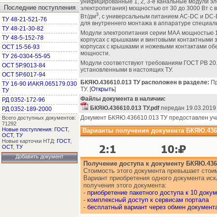
унифицированные 1, 2, 3-е канальные модули э
Последние поступления
электропитания) мощностью от 30 до 3000 Вт с
3
Вт/дм
, с универсальным питанием AC-DC и DC-
ТУ 48-21-521-76
для внутреннего монтажа в аппаратуре специал
ТУ 48-21-30-82
Модули электропитания серии МАА мощностью 1
ТУ 48-5-152-78
корпусах с крышками и винтовыми контактными 
корпусах с крышками и ножевыми контактами о
ОСТ 15-56-93
мощности.
ТУ 26-0304-55-95
Модули соответствуют требованиям ГОСТ РВ 20.
ОСТ 5Р.9013-84
установленными в настоящих TУ.
ОСТ 5Р.6017-94
БКЯЮ.436610.013 ТУ расположен в разделе:
Пр
ТУ 16-90 ИАКЯ.065179.030
ТУ. [
Открыть
]
ТУ
Файлы документа в наличии:
РД 0352-172-96
БКЯЮ.436610.013 ТУ.pdf
передан 19.03.2019
РД 0352-189-2000
Документ БКЯЮ.436610.013 ТУ предоставлен уч
Всего доступных документов:
71292
Новые поступления
:
ГОСТ
,
Варианты получения документа БКЯЮ.4366
ОСТ
,
ТУ
Новые карточки НТД:
ГОСТ
,
ОСТ
,
ТУ
Добавить документ
Получение доступа к документу БКЯЮ.436
Стоимость этого документа превышает стоим
Вариант приобретения одного документа ис
получения этого документа:
-
приобретение пакетного доступа к 10 доку
-
комплексный доступ к сервисам портала
-
бесплатный вариант через обмен документ