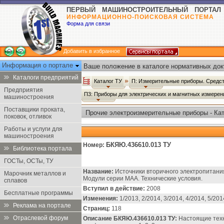
ПЕРВЫЙ МАШИНОСТРОИТЕЛЬНЫЙ ПОРТАЛ
ИНФОРМАЦИОННО-ПОИСКОВАЯ СИСТЕМА
Форма для связи
Добавить в избранное
Информация о портале
Ваше положение в каталоге нормативных док
Каталоги предприятий
Каталог ТУ
П: Измерительные приборы. Средст
Предприятия
П3: Приборы для электрических и магнитных измере
машиностроения
Поставщики проката,
Прочие электроизмерительные приборы - Ка
поковок, отливок
Работы и услуги для
машиностроения
БКЯЮ.436610.013 ТУ
Номер:
Библиотека портала
ГОСТы, ОСТы, ТУ
Название:
Источники вторичного электропитани
Марочник металлов и
Модули серии МАА. Технические условия.
сплавов
Вступил в действие:
2008
Бесплатные программы
Изменения:
1/2013, 2/2014, 3/2014, 4/2014, 5/201
Реклама на портале
Страниц:
118
Отраслевой форум
Описание БКЯЮ.436610.013 ТУ:
Настоящие техн