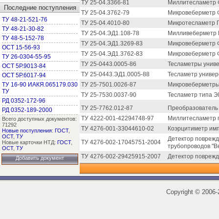
ТУ 25-04.3366-81
Миллитесламетр 
Последние поступления
ТУ 25-04.3762-79
Микровеберметр 
ТУ 48-21-521-76
ТУ 25-04.4010-80
Микротесламетр Г
ТУ 48-21-30-82
ТУ 25-04.ЭД1.108-78
Милливеберметр 
ТУ 48-5-152-78
ТУ 25-04.ЭД1.3269-83
Микровеберметр 
ОСТ 15-56-93
ТУ 25-04.ЭД1.3762-83
Микровеберметр 
ТУ 26-0304-55-95
ТУ 25-0443.0005-86
Тесламетры униве
ОСТ 5Р.9013-84
ТУ 25-0443.ЭД1.0005-88
Тесламетр универ
ОСТ 5Р.6017-94
ТУ 16-90 ИАКЯ.065179.030
ТУ 25-7501.0026-87
Микровеберметры
ТУ
ТУ 25-7530.0037-90
Тесламетр типа Э
РД 0352-172-96
ТУ 25-7762.012-87
Преобразователь 
РД 0352-189-2000
ТУ 4222-001-42294748-97
Миллитесламетр 
Всего доступных документов:
71292
ТУ 4276-001-33044610-02
Коэрцитиметр им
Новые поступления
:
ГОСТ
,
ОСТ
,
ТУ
Детектор повреж
ТУ 4276-002-17045751-2004
Новые карточки НТД:
ГОСТ
,
трубопроводов "В
ОСТ
,
ТУ
ТУ 4276-002-29425915-2007
Детектор поврежд
Добавить документ
Copyright
©
2006-2