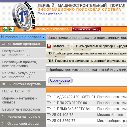
ПЕРВЫЙ МАШИНОСТРОИТЕЛЬНЫЙ ПОРТАЛ
ИНФОРМАЦИОННО-ПОИСКОВАЯ СИСТЕМА
Форма для связи
Добавить в избранное
Информация о портале
Ваше положение в каталоге нормативных док
Каталоги предприятий
Каталог ТУ
П: Измерительные приборы. Средст
Предприятия
П3: Приборы для электрических и магнитных измере
машиностроения
П36: Приборы для измерения магнитной индукции, нап
Поставщики проката,
поковок, отливок
Приборы для измерения магнитной индукции,
Работы и услуги для
потока - Каталог ТУ
машиностроения
Сортировка
Библиотека портала
ГОСТы, ОСТы, ТУ
ТУ 11-АДБК.432.120.108ТУ-91
Преобразователи
Марочник металлов и
сплавов
ТУ 11-ПЯ0.273.010ТУ-86
Преобразователи 
ТУ 11-ПЯМ0.343.502ТУ-84
Преобразователи 
Бесплатные программы
ТУ 25-04-108-73
Милливеберметр 
Реклама на портале
ТУ 25-04-3269-77
Микровеберметр 
Отраслевой форум