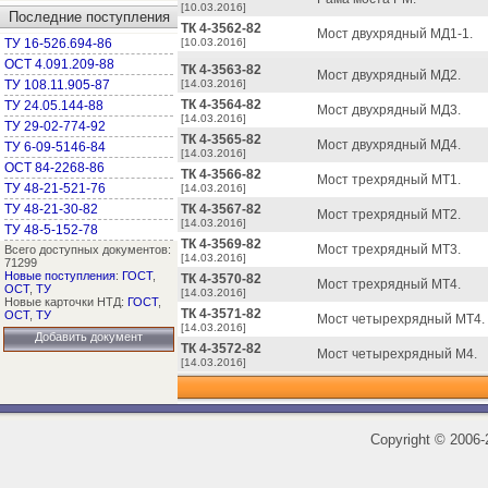
[10.03.2016]
Последние поступления
ТК 4-3562-82
Мост двухрядный МД1-1.
ТУ 16-526.694-86
[10.03.2016]
ОСТ 4.091.209-88
ТК 4-3563-82
Мост двухрядный МД2.
ТУ 108.11.905-87
[14.03.2016]
ТК 4-3564-82
ТУ 24.05.144-88
Мост двухрядный МД3.
[14.03.2016]
ТУ 29-02-774-92
ТК 4-3565-82
Мост двухрядный МД4.
ТУ 6-09-5146-84
[14.03.2016]
ОСТ 84-2268-86
ТК 4-3566-82
Мост трехрядный МТ1.
ТУ 48-21-521-76
[14.03.2016]
ТУ 48-21-30-82
ТК 4-3567-82
Мост трехрядный МТ2.
[14.03.2016]
ТУ 48-5-152-78
ТК 4-3569-82
Мост трехрядный МТ3.
Всего доступных документов:
[14.03.2016]
71299
Новые поступления
:
ГОСТ
,
ТК 4-3570-82
Мост трехрядный МТ4.
ОСТ
,
ТУ
[14.03.2016]
Новые карточки НТД:
ГОСТ
,
ТК 4-3571-82
ОСТ
,
ТУ
Мост четырехрядный МТ4.
[14.03.2016]
Добавить документ
ТК 4-3572-82
Мост четырехрядный М4.
[14.03.2016]
Copyright
©
2006-2