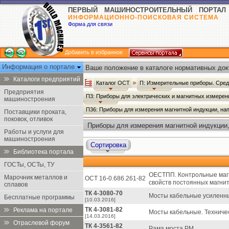
ПЕРВЫЙ МАШИНОСТРОИТЕЛЬНЫЙ ПОРТАЛ
ИНФОРМАЦИОННО-ПОИСКОВАЯ СИСТЕМА
Форма для связи
Добавить в избранное
Информация о портале
Ваше положение в каталоге нормативных док
Каталоги предприятий
Каталог ОСТ
П: Измерительные приборы. Сред
Предприятия
П3: Приборы для электрических и магнитных измере
машиностроения
П36: Приборы для измерения магнитной индукции, нап
Поставщики проката,
поковок, отливок
Приборы для измерения магнитной индукции,
Работы и услуги для
потока - Каталог ОСТ
машиностроения
Сортировка
Библиотека портала
ГОСТы, ОСТы, ТУ
ОЕСТПП. Контрольные маг
Марочник металлов и
ОСТ 16-0.686.261-82
свойств постоянных магнит
сплавов
ТК 4-3080-70
Мосты кабельные усиленн
Бесплатные программы
[10.03.2016]
ТК 4-3081-82
Реклама на портале
Мосты кабельные. Техниче
[14.03.2016]
Отраслевой форум
ТК 4-3561-82
Рама моста РМ.