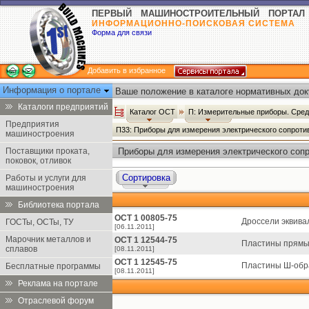
ПЕРВЫЙ МАШИНОСТРОИТЕЛЬНЫЙ ПОРТАЛ
ИНФОРМАЦИОННО-ПОИСКОВАЯ СИСТЕМА
Форма для связи
Добавить в избранное
Информация о портале
Ваше положение в каталоге нормативных док
Каталоги предприятий
Каталог ОСТ
П: Измерительные приборы. Сред
Предприятия
П33: Приборы для измерения электрического сопроти
машиностроения
Поставщики проката,
Приборы для измерения электрического сопр
поковок, отливок
Сортировка
Работы и услуги для
машиностроения
Библиотека портала
ОСТ 1 00805-75
Дроссели эквива
ГОСТы, ОСТы, ТУ
[06.11.2011]
Марочник металлов и
ОСТ 1 12544-75
Пластины прямые
сплавов
[08.11.2011]
ОСТ 1 12545-75
Пластины Ш-обра
Бесплатные программы
[08.11.2011]
Реклама на портале
Отраслевой форум