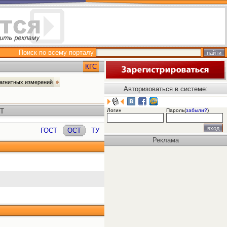
Поиск по всему порталу
КГС
магнитных измерений
Авторизоваться в системе:
СТ
Логин
Пароль(
забыли?
)
ГОСТ
ОСТ
ТУ
Реклама