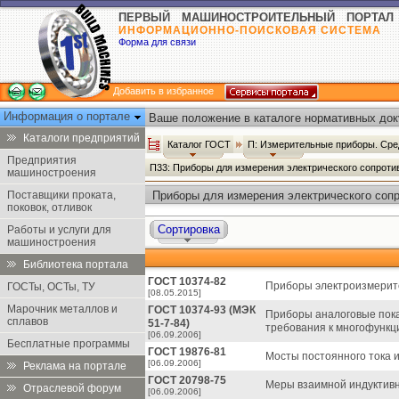
ПЕРВЫЙ МАШИНОСТРОИТЕЛЬНЫЙ ПОРТАЛ
ИНФОРМАЦИОННО-ПОИСКОВАЯ СИСТЕМА
Форма для связи
Добавить в избранное
Информация о портале
Ваше положение в каталоге нормативных док
Каталоги предприятий
Каталог ГОСТ
П: Измерительные приборы. Сре
Предприятия
П33: Приборы для измерения электрического сопроти
машиностроения
Поставщики проката,
Приборы для измерения электрического сопр
поковок, отливок
Сортировка
Работы и услуги для
машиностроения
Библиотека портала
ГОСТ 10374-82
Приборы электроизмерит
ГОСТы, ОСТы, ТУ
[08.05.2015]
Марочник металлов и
ГОСТ 10374-93 (МЭК
Приборы аналоговые пока
сплавов
51-7-84)
требования к многофунк
[06.09.2006]
Бесплатные программы
ГОСТ 19876-81
Мосты постоянного тока 
[06.09.2006]
Реклама на портале
ГОСТ 20798-75
Меры взаимной индуктивн
Отраслевой форум
[06.09.2006]