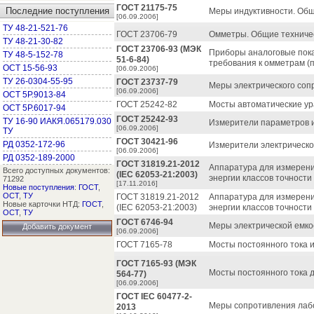
ГОСТ 21175-75
Последние поступления
Меры индуктивности. Общ
[06.09.2006]
ТУ 48-21-521-76
ГОСТ 23706-79
Омметры. Общие техничес
ТУ 48-21-30-82
ГОСТ 23706-93 (МЭК
Приборы аналоговые пока
ТУ 48-5-152-78
51-6-84)
требования к омметрам (
ОСТ 15-56-93
[06.09.2006]
ТУ 26-0304-55-95
ГОСТ 23737-79
Меры электрического соп
[06.09.2006]
ОСТ 5Р.9013-84
ГОСТ 25242-82
Мосты автоматические ур
ОСТ 5Р.6017-94
ГОСТ 25242-93
ТУ 16-90 ИАКЯ.065179.030
Измерители параметров 
[06.09.2006]
ТУ
ГОСТ 30421-96
РД 0352-172-96
Измерители электрической
[06.09.2006]
РД 0352-189-2000
ГОСТ 31819.21-2012
Аппаратура для измерения
Всего доступных документов:
(IEC 62053-21:2003)
энергии классов точности 
71292
[17.11.2016]
Новые поступления
:
ГОСТ
,
ОСТ
,
ТУ
ГОСТ 31819.21-2012
Аппаратура для измерения
Новые карточки НТД:
ГОСТ
,
(IEC 62053-21:2003)
энергии классов точности 
ОСТ
,
ТУ
ГОСТ 6746-94
Меры электрической емко
Добавить документ
[06.09.2006]
ГОСТ 7165-78
Мосты постоянного тока 
ГОСТ 7165-93 (МЭК
Мосты постоянного тока 
564-77)
[06.09.2006]
ГОСТ IEC 60477-2-
Меры сопротивления лабо
2013