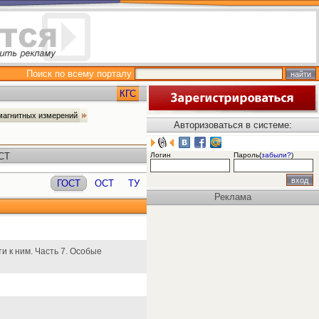
Поиск по всему порталу
КГС
 магнитных измерений
Авторизоваться в системе:
ОСТ
Логин
Пароль(
забыли?
)
ГОСТ
ОСТ
ТУ
Реклама
 к ним. Часть 7. Особые