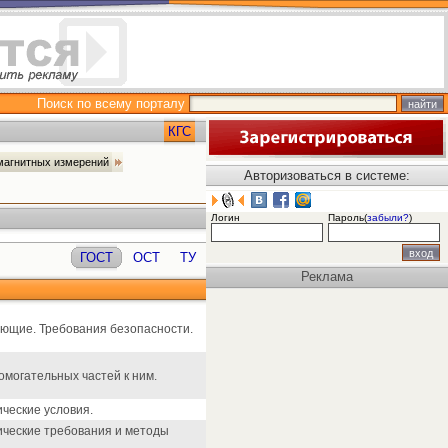
Поиск по всему порталу
КГС
 магнитных измерений
Авторизоваться в системе:
Логин
Пароль(
забыли?
)
ГОСТ
ОСТ
ТУ
Реклама
ющие. Требования безопасности.
могательных частей к ним.
ческие условия.
ические требования и методы