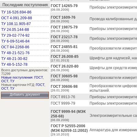
Последние поступления
ГОСТ 14265-79
Приборы электроизмерител
[06.09.2006]
ТУ 16-526.694-86
ГОСТ 1609-76
ОСТ 4.091.209-88
Провода калиброванные дл
[06.09.2006]
ТУ 108.11.905-87
ГОСТ 19875-79
Приборы электроизмерите
ТУ 24.05.144-88
[06.09.2006]
ТУ 29-02-774-92
ГОСТ 23217-78
Приборы электроизмерите
ТУ 6-09-5146-84
[06.09.2006]
ГОСТ 24855-81
ОСТ 84-2268-86
Преобразователи измерите
[06.09.2006]
ТУ 48-21-521-76
ГОСТ 26.008-85
Шрифты для надписей, на
ТУ 48-21-30-82
[17.01.2013]
ТУ 48-5-152-78
ГОСТ 26.020-80
Шрифты для средств изме
Всего доступных документов:
[06.09.2006]
71299
ГОСТ 30605-98
Новые поступления
:
ГОСТ
,
Преобразователи измерит
[06.09.2006]
ОСТ
,
ТУ
Новые карточки НТД:
ГОСТ
,
Преобразователи цифрово
ГОСТ 30606-98
ОСТ
,
ТУ
испытаний.
[26.01.2009]
Добавить документ
ГОСТ 8913-76
Приборы электроизмерител
ГОСТ 9999-79
Приборы электроизмерите
ГОСТ 9999-94 (МЭК
Электроизмерительные са
258-68)
[06.09.2006]
ГОСТ Р 52555-2006
Аппаратура для измерения
(МЭК 62059-11:2002)
[29.10.2010]