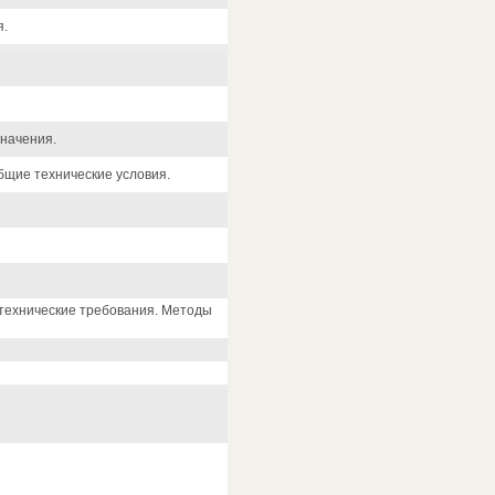
я.
начения.
бщие технические условия.
технические требования. Методы