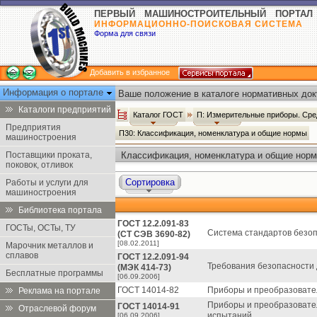
ПЕРВЫЙ МАШИНОСТРОИТЕЛЬНЫЙ ПОРТАЛ
ИНФОРМАЦИОННО-ПОИСКОВАЯ СИСТЕМА
Форма для связи
Добавить в избранное
Информация о портале
Ваше положение в каталоге нормативных док
Каталоги предприятий
Каталог ГОСТ
П: Измерительные приборы. Сре
Предприятия
П30: Классификация, номенклатура и общие нормы
машиностроения
Поставщики проката,
Классификация, номенклатура и общие норм
поковок, отливок
Сортировка
Работы и услуги для
машиностроения
Библиотека портала
ГОСТ 12.2.091-83
ГОСТы, ОСТы, ТУ
Система стандартов безо
(СТ СЭВ 3690-82)
[08.02.2011]
Марочник металлов и
сплавов
ГОСТ 12.2.091-94
Требования безопасности 
(МЭК 414-73)
Бесплатные программы
[06.09.2006]
ГОСТ 14014-82
Приборы и преобразовател
Реклама на портале
Приборы и преобразовате
ГОСТ 14014-91
Отраслевой форум
испытаний.
[06.09.2006]