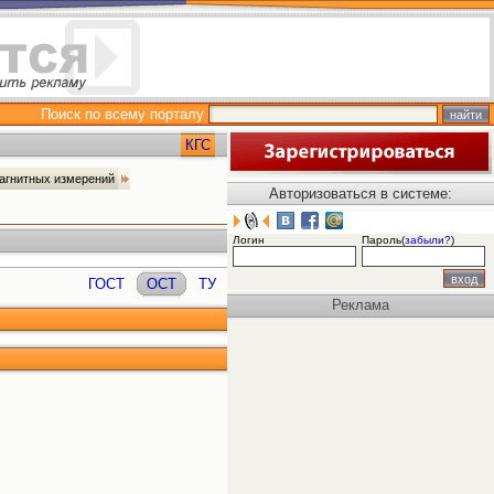
Поиск по всему порталу
КГС
магнитных измерений
Авторизоваться в системе:
Логин
Пароль(
забыли?
)
ГОСТ
ОСТ
ТУ
Реклама