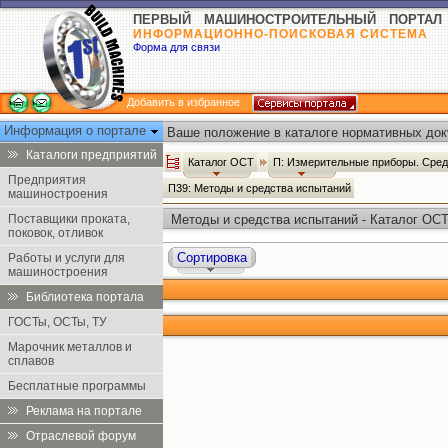
ПЕРВЫЙ МАШИНОСТРОИТЕЛЬНЫЙ ПОРТАЛ
ИНФОРМАЦИОННО-ПОИСКОВАЯ СИСТЕМА
Форма для связи
Добавить в избранное
Информация о портале
Ваше положение в каталоге нормативных док
Каталоги предприятий
Каталог ОСТ
П: Измерительные приборы. Сред
Предприятия
П39: Методы и средства испытаний
машиностроения
Поставщики проката,
Методы и средства испытаний - Каталог ОС
поковок, отливок
Сортировка
Работы и услуги для
машиностроения
Библиотека портала
ГОСТы, ОСТы, ТУ
Марочник металлов и
сплавов
Бесплатные программы
Реклама на портале
Отраслевой форум