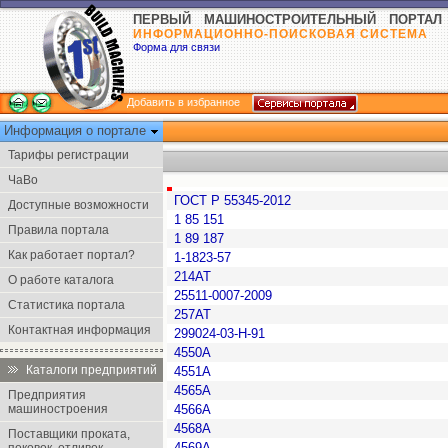
ПЕРВЫЙ МАШИНОСТРОИТЕЛЬНЫЙ ПОРТАЛ
ИНФОРМАЦИОННО-ПОИСКОВАЯ СИСТЕМА
Форма для связи
Добавить в избранное
Информация о портале
Тарифы регистрации
ЧаВо
ГОСТ Р 55345-2012
Доступные возможности
1 85 151
Правила портала
1 89 187
Как работает портал?
1-1823-57
214АТ
О работе каталога
25511-0007-2009
Статистика портала
257АТ
Контактная информация
299024-03-Н-91
4550А
Каталоги предприятий
4551А
4565А
Предприятия
машиностроения
4566А
4568А
Поставщики проката,
4569А