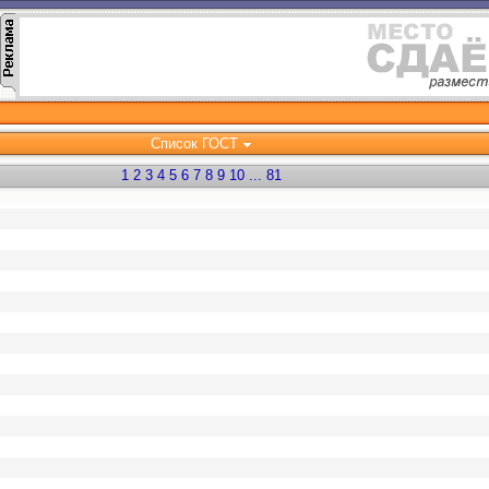
Список ГОСТ
1
2
3
4
5
6
7
8
9
10
...
81