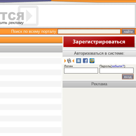
Поиск по всему порталу
Авторизоваться в системе:
Логин
Пароль(
забыли?
)
Реклама