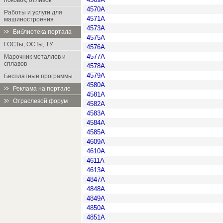
поковок, отливок
4570А
Работы и услуги для
4571А
машиностроения
4573А
Библиотека портала
4575А
ГОСТы, ОСТы, ТУ
4576А
4577А
Марочник металлов и
сплавов
4578А
4579А
Бесплатные программы
4580А
Реклама на портале
4581А
Отраслевой форум
4582А
4583А
4584А
4585А
4609А
4610А
4611А
4613А
4847А
4848А
4849А
4850А
4851А