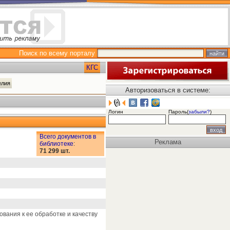
Поиск по всему порталу
КГС
делия
Авторизоваться в системе:
Логин
Пароль(
забыли?
)
Всего документов в
Реклама
библиотеке
:
71 299 шт.
вания к ее обработке и качеству