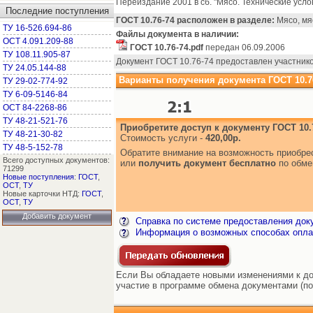
Переиздание 2001 в сб. "Мясо. Технические усло
Последние поступления
ГОСТ 10.76-74 расположен в разделе:
Мясо, мя
ТУ 16-526.694-86
Файлы документа в наличии:
ОСТ 4.091.209-88
ГОСТ 10.76-74.pdf
передан 06.09.2006
ТУ 108.11.905-87
Документ ГОСТ 10.76-74 предоставлен участник
ТУ 24.05.144-88
Варианты получения документа ГОСТ 10.76
ТУ 29-02-774-92
ТУ 6-09-5146-84
ОСТ 84-2268-86
ТУ 48-21-521-76
Приобретите доступ к документу ГОСТ 10.
ТУ 48-21-30-82
Стоимость услуги -
420,00р.
ТУ 48-5-152-78
Обратите внимание на возможность приобр
Всего доступных документов:
или
получить документ бесплатно
по обме
71299
Новые поступления
:
ГОСТ
,
ОСТ
,
ТУ
Новые карточки НТД:
ГОСТ
,
ОСТ
,
ТУ
Добавить документ
Справка по системе предоставления док
Информация о возможных способах опла
Если Вы обладаете новыми изменениями к док
участие в программе обмена документами (по