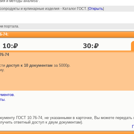
вия и методы анализа".
сопродукты и кулинарные изделия - Каталог ГОСТ. [
Открыть
]
ом портала.
-74:
76-74
ести
доступ к 10 документам
за 5000р.
ну.
ументов.
ты.
ументу ГОСТ 10.76-74, не указанными в карточке, Вы можете передать и
лучить ответный доступ к двум документам).
П