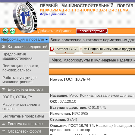
ПЕРВЫЙ МАШИНОСТРОИТЕЛЬНЫЙ ПОРТАЛ
ИНФОРМАЦИОННО-ПОИСКОВАЯ СИСТЕМА
Форма для связи
Добавить в избранное
Информация о портале
Ваше положение в каталоге нормативных док
Каталоги предприятий
Каталог ГОСТ
Н: Пищевые и вкусовые продук
Предприятия
машиностроения
Мясо, мясопродукты и кулинарные изделия 
Поставщики проката,
поковок, отливок
Работы и услуги для
ГОСТ 10.76-74
Номер:
машиностроения
Библиотека портала
Название:
Мясо. Конина, поставляемая для эксп
ГОСТы, ОСТы, ТУ
ОКС:
67.120.10
Марочник металлов и
Вступил в действие:
C 01.07.75
сплавов
Изменения:
ИУС 6/85
Бесплатные программы
Страниц:
3 (А4)
Реклама на портале
Описание ГОСТ 10.76-74:
Настоящий стандарт ра
при поставке на экспорт.
Отраслевой форум