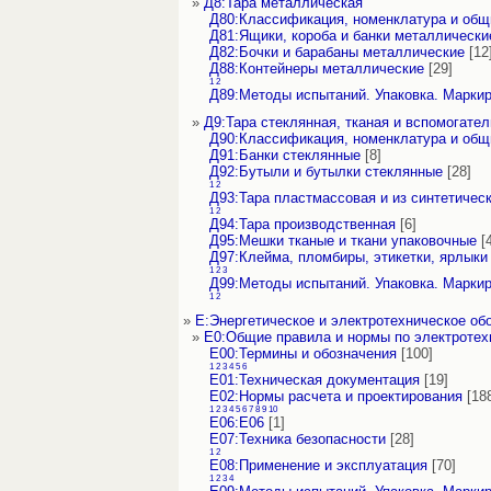
»
Д8:Тара металлическая
Д80:Классификация, номенклатура и об
Д81:Ящики, короба и банки металлически
Д82:Бочки и барабаны металлические
[12
Д88:Контейнеры металлические
[29]
1
2
Д89:Методы испытаний. Упаковка. Марки
»
Д9:Тара стеклянная, тканая и вспомогате
Д90:Классификация, номенклатура и об
Д91:Банки стеклянные
[8]
Д92:Бутыли и бутылки стеклянные
[28]
1
2
Д93:Тара пластмассовая и из синтетичес
1
2
Д94:Тара производственная
[6]
Д95:Мешки тканые и ткани упаковочные
[4
Д97:Клейма, пломбиры, этикетки, ярлыки и
1
2
3
Д99:Методы испытаний. Упаковка. Марки
1
2
»
Е:Энергетическое и электротехническое об
»
Е0:Общие правила и нормы по электротех
Е00:Термины и обозначения
[100]
1
2
3
4
5
6
Е01:Техническая документация
[19]
Е02:Нормы расчета и проектирования
[18
1
2
3
4
5
6
7
8
9
10
Е06:Е06
[1]
Е07:Техника безопасности
[28]
1
2
Е08:Применение и эксплуатация
[70]
1
2
3
4