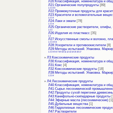
Л20:Классификация, номенклатура и об
Л21:Органические полупродукты
[89]
1
2
3
4
5
Л22:Промежуточные продукты для краси
Л23:Красители и вспомогательные вещес
1
2
3
4
Л24:Лаки и эмали
[78]
1
2
3
4
Л25:Органические растворители, олифы, 
1
2
3
Л26:Изделия из пластмасс
[35]
1
2
Л27:Искусственные смолы и волокно, пл
1
2
3
4
5
6
Л28:Ускорители и противоокислители
[8]
Л29:Методы испытаний. Упаковка. Марки
1
2
3
4
5
6
7
8
9
10
11
12
13
14
15
16
17
»
Л3:Коксохимические продукты
Л30:Классификация, номенклатура и об
Л31:Кокс
[4]
Л32:Коксохимические продукты
[18]
Л39:Методы испытаний. Упаковка. Марки
1
2
3
4
»
Л4:Лесохимические продукты
Л40:Классификация, номенклатура и об
Л41:Сырье лесохимической промышленн
Л42:Продукты сухой перегонки древесин
Л43:Канифольно-скипидарные продукты
[
Л44:Эфирные масла (лесохимические)
[1]
Л45:Дубильные вещества
[1]
Л46:Гидролизные лесохимические проду
Л47:Растворители