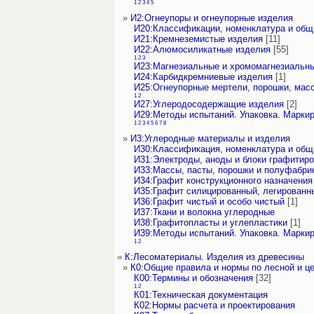
1
2
3
4
5
»
И2:Огнеупоры и огнеупорные изделия
И20:Классификации, номенклатура и об
И21:Кремнеземистые изделия
[11]
И22:Алюмосиликатные изделия
[55]
1
2
3
И23:Магнезиальные и хромомагнезиальн
И24:Карбидкремниевые изделия
[1]
И25:Огнеупорные мертели, порошки, мас
1
2
И27:Углеродосодержащие изделия
[2]
И29:Методы испытаний. Упаковка. Марки
1
2
3
4
5
6
7
8
»
И3:Углеродные материалы и изделия
И30:Классификация, номенклатура и об
И31:Электроды, аноды и блоки графитир
И33:Массы, пасты, порошки и полуфабри
И34:Графит конструкционного назначения 
И35:Графит силицированный, легированны
И36:Графит чистый и особо чистый
[1]
И37:Ткани и волокна углеродные
И38:Графитопласты и углепластики
[1]
И39:Методы испытаний. Упаковка. Марки
1
2
»
К:Лесоматериалы. Изделия из древесины
»
К0:Общие правила и нормы по лесной и 
К00:Термины и обозначения
[32]
1
2
К01:Техническая документация
К02:Нормы расчета и проектирования