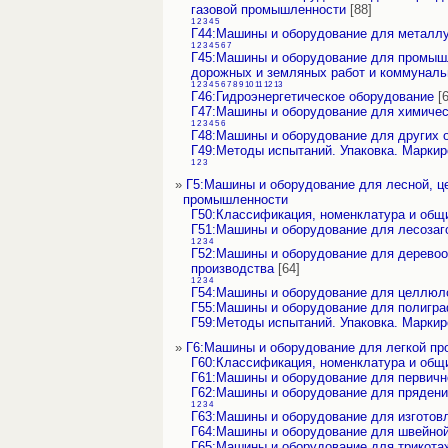
газовой промышленности
[88]
1
2
3
4
5
Г44:Машины и оборудование для металлу
1
2
3
4
5
6
7
Г45:Машины и оборудование для промышл
дорожных и земляных работ и коммуналь
1
2
3
4
5
6
7
8
9
10
11
12
13
Г46:Гидроэнергетическое оборудование
[6
Г47:Машины и оборудование для химиче
1
2
3
4
5
6
Г48:Машины и оборудование для других
Г49:Методы испытаний. Упаковка. Маркир
1
2
3
»
Г5:Машины и оборудование для лесной, 
промышленности
Г50:Классификация, номенклатура и общ
Г51:Машины и оборудование для лесозаг
1
2
3
4
Г52:Машины и оборудование для деревоо
производства
[64]
1
2
3
4
Г54:Машины и оборудование для целлюл
Г55:Машины и оборудование для полигр
Г59:Методы испытаний. Упаковка. Маркир
»
Г6:Машины и оборудование для легкой п
Г60:Классификация, номенклатура и общ
Г61:Машины и оборудование для первичн
Г62:Машины и оборудование для прядения
1
2
3
4
Г63:Машины и оборудование для изготовл
Г64:Машины и оборудование для швейно
Г65:Машины и оборудование для трикот