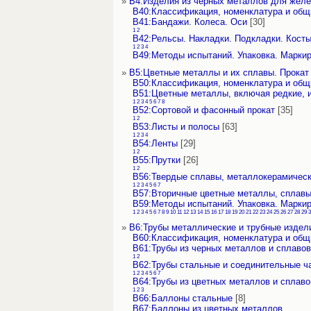
»
В4:Изделия из черных металлов для желе
В40:Классификация, номенклатура и об
В41:Бандажи. Колеса. Оси
[30]
1
2
В42:Рельсы. Накладки. Подкладки. Кост
1
2
3
4
В49:Методы испытаний. Упаковка. Марки
»
В5:Цветные металлы и их сплавы. Прокат
В50:Классификация, номенклатура и об
В51:Цветные металлы, включая редкие, 
1
2
3
4
5
6
7
8
В52:Сортовой и фасонный прокат
[35]
1
2
В53:Листы и полосы
[63]
1
2
3
4
В54:Ленты
[29]
1
2
В55:Прутки
[26]
1
2
В56:Твердые сплавы, металлокерамическ
1
2
3
4
5
6
7
В57:Вторичные цветные металлы, сплавы
В59:Методы испытаний. Упаковка. Марки
1
2
3
4
5
6
7
8
9
10
11
12
13
14
15
16
17
18
19
20
21
22
23
24
25
26
27
28
29
3
»
В6:Трубы металлические и трубные издел
В60:Классификация, номенклатура и об
В61:Трубы из черных металлов и сплавов
1
2
В62:Трубы стальные и соединительные ча
1
2
3
4
5
6
7
В64:Трубы из цветных металлов и сплаво
1
2
3
В66:Баллоны стальные
[8]
В67:Баллоны из цветных металлов