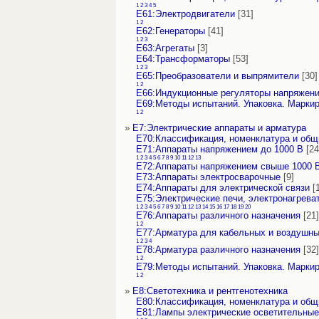
1
2
3
4
5
Е61:Электродвигатели
[31]
1
2
Е62:Генераторы
[41]
1
2
3
Е63:Агрегаты
[3]
Е64:Трансформаторы
[53]
1
2
3
Е65:Преобразователи и выпрямители
[30]
1
2
Е66:Индукционные регуляторы напряжен
Е69:Методы испытаний. Упаковка. Марки
1
2
»
Е7:Электрические аппараты и арматура
Е70:Классификация, номенклатура и об
Е71:Аппараты напряжением до 1000 В
[24
1
2
3
4
5
6
7
8
9
10
11
12
13
Е72:Аппараты напряжением свыше 1000 
Е73:Аппараты электросварочные
[9]
Е74:Аппараты для электрической связи
[1
Е75:Электрические печи, электронагрева
1
2
3
4
5
6
7
8
9
10
11
12
13
14
15
16
17
18
19
20
Е76:Аппараты различного назначения
[21]
1
2
Е77:Арматура для кабельных и воздушны
1
2
3
4
Е78:Арматура различного назначения
[32]
1
2
Е79:Методы испытаний. Упаковка. Марки
1
2
»
Е8:Светотехника и рентгенотехника
Е80:Классификация, номенклатура и об
Е81:Лампы электрические осветительные