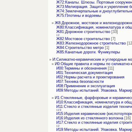
Ж72:Каналы. Шлюзы. Портовые сооруже
Ж73:Мелиорация. Защита и укрепление б
Ж74:Землечерпальные и дноуглубительн
Ж75:Плотины и водоемы
»
Ж8:Дорожное, мостовое и железнодорожн
Ж80:Классификация, номенклатура и об
Ж81:Дорожное строительство
[33]
1
2
Ж82:Мостовое строительство
[7]
Ж83:Железнодорожное строительство
[12
Ж84:Строительство метро
[1]
Ж85:Канатные дороги. Фуникулеры
»
И:Силикатно-керамические и углеродные м
»
И0:Общие правила и нормы по силикатно
И00:Термины и обозначения
[11]
И01:Техническая документация
И02:Нормы расчета и проектирования
И07:Техника безопасности
И08:Применение и эксплуатация
И09:Методы испытаний. Упаковка. Марки
»
И1:Стеклянные, фарфоровые и керамичес
И10:Классификация, номенклатура и об
И11:Стекло и стеклянные изделия технич
1
2
3
И15:Изделия керамические (кислотоупорн
И16:Изделия из стеклянного волокна
[16]
И17:Стекло и стеклянные изделия строи
1
2
И19:Методы испытаний. Упаковка. Марки