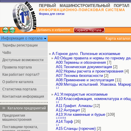
ПЕРВЫЙ МАШИНОСТРОИТЕЛЬНЫЙ ПОРТАЛ
ИНФОРМАЦИОННО-ПОИСКОВАЯ СИСТЕМА
Форма для связи
Добавить в избранное
Информация о портале
Карта катало
Тарифы регистрации
ЧаВо
»
А:Горное дело. Полезные ископаемые
»
А0:Общие правила и нормы по горному де
Доступные возможности
А00:Термины и обозначения
[7]
А01:Техническая документация
[2]
Правила портала
А02:Нормы расчета и проектирования
[4]
Как работает портал?
А07:Техника безопасности
[2]
А08:Применение и эксплуатация
[11]
О работе каталога
А09:Методы испытаний. Упаковка. Марки
1
2
Статистика портала
»
А1:Углеродистые ископаемые
Контактная информация
А10:Классификация, номенклатура и об
1
2
А11:Графит. Алмазы
[12]
Каталоги предприятий
А12:Антрацит
[2]
А13:Угли каменные и бурые
[109]
Предприятия
1
2
3
4
5
6
машиностроения
А14:Торф
[26]
1
2
Поставщики проката,
А15:Сланцы (горючие)
[2]