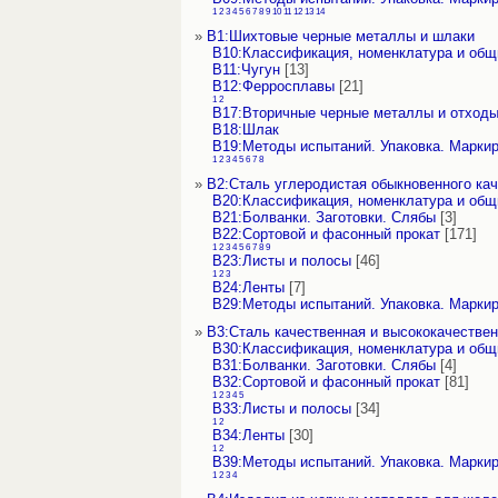
1
2
3
4
5
6
7
8
9
10
11
12
13
14
»
В1:Шихтовые черные металлы и шлаки
В10:Классификация, номенклатура и об
В11:Чугун
[13]
В12:Ферросплавы
[21]
1
2
В17:Вторичные черные металлы и отход
В18:Шлак
В19:Методы испытаний. Упаковка. Марки
1
2
3
4
5
6
7
8
»
В2:Сталь углеродистая обыкновенного кач
В20:Классификация, номенклатура и об
В21:Болванки. Заготовки. Слябы
[3]
В22:Сортовой и фасонный прокат
[171]
1
2
3
4
5
6
7
8
9
В23:Листы и полосы
[46]
1
2
3
В24:Ленты
[7]
В29:Методы испытаний. Упаковка. Марки
»
В3:Сталь качественная и высококачествен
В30:Классификация, номенклатура и об
В31:Болванки. Заготовки. Слябы
[4]
В32:Сортовой и фасонный прокат
[81]
1
2
3
4
5
В33:Листы и полосы
[34]
1
2
В34:Ленты
[30]
1
2
В39:Методы испытаний. Упаковка. Марки
1
2
3
4