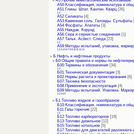
»
А5:Прочие неметаллические ископаемые
А50:Классификация, номенклатура и об
А51:Глины. Шпат. Каолин. Кварц
[26]
1
2
А52:Силикаты
[4]
А53:Каменная соль. Галоиды. Сульфаты
А54:Фосфаты. Апатиты
[3]
А55:Наждак. Корунд
А56:Сера и сернистые соединения
[1]
А57:Тальк. Асбест. Слюда
[23]
1
2
А59:Методы испытаний, упаковка, маркир
1
2
3
4
5
6
7
8
9
10
11
12
13
»
Б:Нефть и нефтяные продукты
»
Б0:Общие правила и нормы по нефтепер
Б00:Термины и обозначения
[34]
1
2
Б01:Техническая документация
[3]
Б02:Нормы расчета и проектирования
[6]
Б07:Техника безопасности
Б08:Применение и эксплуатация
[4]
Б09:Методы испытаний. Упаковка. Марки
1
2
3
4
5
»
Б1:Топливо жидкое и газообразное
Б10:Классификация, номенклатура и об
Б11:Газы горючие
[22]
1
2
Б12:Топливо карбюраторное
[19]
Б13:Топливо дизельное
[12]
Б15:Топливо котельное
[5]
Б17:Топливо для двигателей различного 