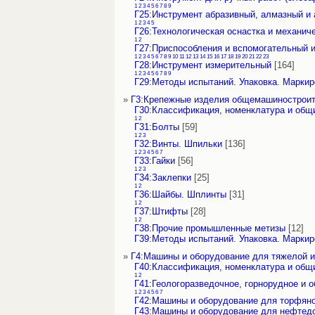
1
2
3
4
5
6
7
8
9
Г25:Инструмент абразивный, алмазный и
1
2
3
4
5
Г26:Технологическая оснастка и механич
1
2
Г27:Приспособления и вспомогательный 
1
2
3
4
5
6
7
8
9
10
11
12
13
14
15
16
17
18
19
20
21
22
23
Г28:Инструмент измерительный
[164]
1
2
3
4
5
6
7
8
9
Г29:Методы испытаний. Упаковка. Маркир
»
Г3:Крепежные изделия общемашиностроит
Г30:Классификация, номенклатура и общ
1
2
Г31:Болты
[59]
1
2
3
Г32:Винты. Шпильки
[136]
1
2
3
4
5
6
7
Г33:Гайки
[56]
1
2
3
Г34:Заклепки
[25]
1
2
Г36:Шайбы. Шплинты
[31]
1
2
Г37:Штифты
[28]
1
2
Г38:Прочие промышленные метизы
[12]
Г39:Методы испытаний. Упаковка. Маркир
»
Г4:Машины и оборудование для тяжелой 
Г40:Классификация, номенклатура и общ
1
2
Г41:Геологоразведочное, горнорудное и 
1
2
3
4
5
6
7
Г42:Машины и оборудование для торфян
Г43:Машины и оборудование для нефте