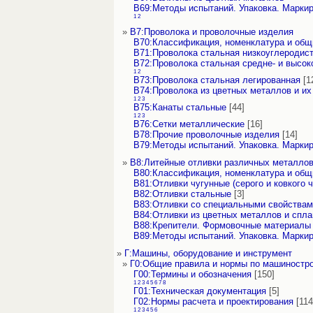
В69:Методы испытаний. Упаковка. Марки
1
2
»
В7:Проволока и проволочные изделия
В70:Классификация, номенклатура и об
В71:Проволока стальная низкоуглеродис
В72:Проволока стальная средне- и высок
1
2
В73:Проволока стальная легированная
[1
В74:Проволока из цветных металлов и их
1
2
3
В75:Канаты стальные
[44]
1
2
3
В76:Сетки металлические
[16]
В78:Прочие проволочные изделия
[14]
В79:Методы испытаний. Упаковка. Марки
»
В8:Литейные отливки различных металло
В80:Классификация, номенклатура и об
В81:Отливки чугунные (серого и ковкого ч
В82:Отливки стальные
[3]
В83:Отливки со специальными свойствами
В84:Отливки из цветных металлов и спла
В88:Крепители. Формовочные материалы
В89:Методы испытаний. Упаковка. Марки
»
Г:Машины, оборудование и инструмент
»
Г0:Общие правила и нормы по машиностр
Г00:Термины и обозначения
[150]
1
2
3
4
5
6
7
8
Г01:Техническая документация
[5]
Г02:Нормы расчета и проектирования
[114
1
2
3
4
5
6