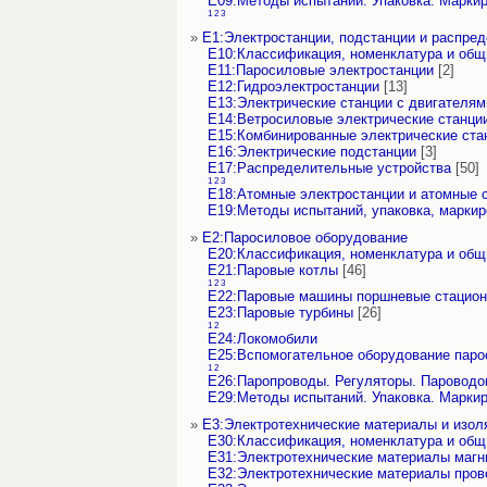
Е09:Методы испытаний. Упаковка. Марки
1
2
3
»
Е1:Электростанции, подстанции и распре
Е10:Классификация, номенклатура и об
Е11:Паросиловые электростанции
[2]
Е12:Гидроэлектростанции
[13]
Е13:Электрические станции с двигателям
Е14:Ветросиловые электрические станци
Е15:Комбинированные электрические ста
Е16:Электрические подстанции
[3]
Е17:Распределительные устройства
[50]
1
2
3
Е18:Атомные электростанции и атомные 
Е19:Методы испытаний, упаковка, маркир
»
Е2:Паросиловое оборудование
Е20:Классификация, номенклатура и об
Е21:Паровые котлы
[46]
1
2
3
Е22:Паровые машины поршневые стацио
Е23:Паровые турбины
[26]
1
2
Е24:Локомобили
Е25:Вспомогательное оборудование паро
1
2
Е26:Паропроводы. Регуляторы. Пароводо
Е29:Методы испытаний. Упаковка. Марки
»
Е3:Электротехнические материалы и изол
Е30:Классификация, номенклатура и об
Е31:Электротехнические материалы магн
Е32:Электротехнические материалы про