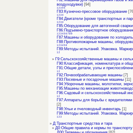
воздуходувки)
[94]
1
2
3
4
5
Г83:Кузнечно-прессовое оборудование
[76
1
2
3
4
Г84:Двигатели (кроме транспортных и па
1
2
3
4
Г85:Оборудование для автогенной сварки
Г86:Подъемно-транспортное оборудовани
1
2
3
4
5
6
7
8
9
Г87:Машины и оборудование по холодиль
Г88:Противопожарные машины, оборудова
1
2
3
4
5
6
Г89:Методы испытаний. Упаковка. Маркир
1
2
»
Г9:Сельскохозяйственные машины и сель
Г90:Классификация, номенклатура и общ
Г91:Общие детали, узлы и приспособлен
1
2
Г92:Почвообрабатывающие машины
[7]
Г93:Посевные и посадочные машины
[11]
Г94:Уборочные машины, молотилки, зерн
Г95:Машины по механизации животновод
Г96:Садовый и сельскохозяйственный инс
1
2
Г97:Аппараты для борьбы с вредителями
[2]
Г98:Ульи и пчеловодный инвентарь
[1]
Г99:Методы испытаний. Упаковка. Маркир
1
2
3
»
Д:Транспортные средства и тара
»
Д0:Общие правила и нормы по транспорту 
Д00:Термины и обозначения
[82]