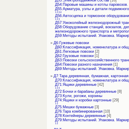
Д53:Электроподвижной состав
[16]
Д54:Паровые машины и котлы паровозов.
Д55:Арматура, узлы и детали подвижного
1
2
3
4
Д56:Автосцепка и тормозное оборудован
1
2
3
Д57:Узкоколейный железнодорожный тран
Д58:Оборудование станций, вокзалов, де
железнодорожного транспорта и метропол
Д59:Методы испытаний. Упаковка. Марки
»
Д6:Гужевые повозки
Д60:Классификация, номенклатура и об
Д61:Легковые повозки
[2]
Д62:Грузовые повозки
[1]
Д63:Повозки сельскохозяйственного тран
Д64:Повозки разного назначения
[1]
Д69:Методы испытаний. Упаковка. Марки
»
Д7:Тара деревянная, бумажная, картонная
Д70:Классификация, номенклатура и об
Д71:Ящики деревянные
[42]
1
2
3
Д72:Бочки и барабаны деревянные
[8]
Д73:Кули, рогожи, корзины
Д74:Ящики и коробки картонные
[29]
1
2
Д75:Мешки бумажные
[3]
Д76:Тара комбинированная
[10]
Д78:Контейнеры деревянные
[4]
Д79:Методы испытаний. Упаковка. Марки
1
2