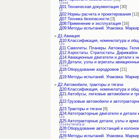
1
2
3
4
5
Д01:Техническая документация
[30]
1
2
Д02:Нормы расчета и проектирования
[12]
Д07:Техника безопасности
[3]
Д08:Применение и эксплуатация
[16]
Д09:Методы испытаний. Упаковка. Марки
»
Д1:Авиация
Д10:Классификация, номенклатура и об
1
2
3
Д11:Самолеты. Планеры. Автожиры. Гели
Д12:Аэростаты. Стратостаты. Дирижабли
Д14:Авиационные двигатели и детали к н
Д15:Детали, узлы и агрегаты авиационны
1
2
3
4
5
Д18:Оборудование аэродромов
[21]
1
2
Д19:Методы испытаний. Упаковка. Марки
»
Д2:Автомобили, тракторы и тягачи
Д20:Классификация, номенклатура и об
Д21:Автобусы, легковые автомобили и т
1
2
Д22:Грузовые автомобили и автотракторн
1
2
Д23:Тракторы и тягачи
[8]
Д24:Автотракторные двигатели и детали 
1
2
3
Д25:Автотракторные детали, узлы и арма
1
2
3
4
5
6
7
8
9
10
11
12
Д28:Оборудование автостанций и колонок
1
2
3
4
Д29:Методы испытаний. Упаковка. Марки