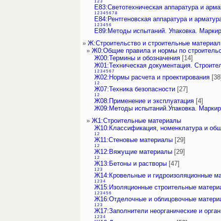
1
2
3
Е83:Светотехническая аппаратура и арма
1
2
3
4
5
6
7
8
Е84:Рентгеновская аппаратура и арматур
1
2
3
4
5
6
Е89:Методы испытаний. Упаковка. Марки
»
Ж:Строительство и строительные материа
»
Ж0:Общие правила и нормы по строитель
Ж00:Термины и обозначения
[14]
Ж01:Техническая документация. Строите
1
2
3
4
5
6
7
Ж02:Нормы расчета и проектирования
[38
1
2
Ж07:Техника безопасности
[27]
1
2
Ж08:Применение и эксплуатация
[4]
Ж09:Методы испытаний.Упаковка. Маркир
»
Ж1:Строительные материалы
Ж10:Классификация, номенклатура и об
1
2
Ж11:Стеновые материалы
[29]
1
2
Ж12:Вяжущие материалы
[29]
1
2
Ж13:Бетоны и растворы
[47]
1
2
3
Ж14:Кровельные и гидроизоляционные м
1
2
3
4
Ж15:Изоляционные строительные матери
1
2
3
4
5
6
Ж16:Отделочные и облицовочные матери
1
2
3
Ж17:Заполнители неорганические и орган
1
2
3
4