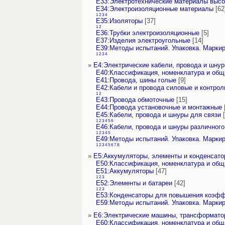
Е33:Электротехнические материалы высо
Е34:Электроизоляционные материалы
[62
1
2
3
4
Е35:Изоляторы
[37]
1
2
Е36:Трубки электроизоляционные
[5]
Е37:Изделия электроугольные
[14]
Е39:Методы испытаний. Упаковка. Марки
1
2
3
4
»
Е4:Электрические кабели, провода и шну
Е40:Классификация, номенклатура и об
Е41:Провода, шины голые
[9]
Е42:Кабели и провода силовые и контро
1
2
Е43:Провода обмоточные
[15]
Е44:Провода установочные и монтажные
Е45:Кабели, провода и шнуры для связи
[
1
2
3
4
5
6
Е46:Кабели, провода и шнуры различного
1
2
3
4
5
Е49:Методы испытаний. Упаковка. Марки
1
2
3
4
5
6
7
8
»
Е5:Аккумуляторы, элементы и конденсат
Е50:Классификация, номенклатура и об
Е51:Аккумуляторы
[47]
1
2
3
Е52:Элементы и батареи
[42]
1
2
3
Е53:Конденсаторы для повышения коэф
Е59:Методы испытаний. Упаковка. Марки
»
Е6:Электрические машины, трансформато
Е60:Классификация, номенклатура и об