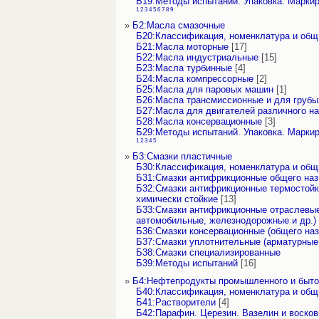
Б19:Методы испытаний. Упаковка. Марки
1
2
3
4
5
6
7
8
9
»
Б2:Масла смазочные
Б20:Классификация, номенклатура и об
Б21:Масла моторные
[17]
Б22:Масла индустриальные
[15]
Б23:Масла турбинные
[4]
Б24:Масла компрессорные
[2]
Б25:Масла для паровых машин
[1]
Б26:Масла трансмиссионные и для грубы
Б27:Масла для двигателей различного н
Б28:Масла консервационные
[3]
Б29:Методы испытаний. Упаковка. Марки
1
2
3
4
5
»
Б3:Смазки пластичные
Б30:Классификация, номенклатура и об
Б31:Смазки антифрикционные общего наз
Б32:Смазки антифрикционные термостойк
химически стойкие
[13]
Б33:Смазки антифрикционные отраслевые
автомобильные, железнодорожные и др.)
Б36:Смазки консервационные (общего наз
Б37:Смазки уплотнительные (арматурные
Б38:Смазки специализированные
Б39:Методы испытаний
[16]
»
Б4:Нефтепродукты промышленного и быто
Б40:Классификация, номенклатура и об
Б41:Растворители
[4]
Б42:Парафин. Церезин. Вазелин и воско