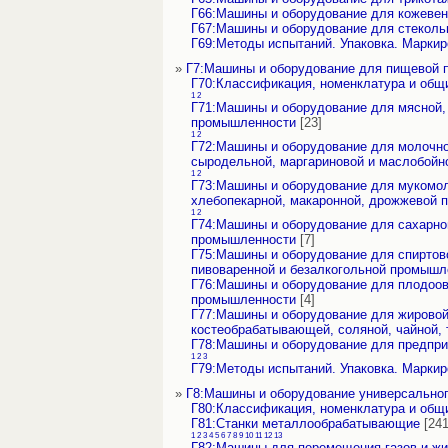
Г66:Машины и оборудование для кожевен
Г67:Машины и оборудование для стекол
Г69:Методы испытаний. Упаковка. Маркир
»
Г7:Машины и оборудование для пищевой 
Г70:Классификация, номенклатура и общ
1
2
Г71:Машины и оборудование для мясной,
промышленности
[23]
1
2
Г72:Машины и оборудование для молочно
сыродельной, маргариновой и маслобой
1
2
Г73:Машины и оборудование для мукомол
хлебопекарной, макаронной, дрожжевой 
1
2
Г74:Машины и оборудование для сахарной
промышленности
[7]
Г75:Машины и оборудование для спиртово
пивоваренной и безалкогольной промышл
Г76:Машины и оборудование для плодоо
промышленности
[4]
Г77:Машины и оборудование для жировой
костеобрабатывающей, соляной, чайной,
Г78:Машины и оборудование для предпри
1
2
3
Г79:Методы испытаний. Упаковка. Маркир
»
Г8:Машины и оборудование универсально
Г80:Классификация, номенклатура и общ
Г81:Станки металлообрабатывающие
[241
1
2
3
4
5
6
7
8
9
10
11
12
13
Г82:Машины для перемещения газов и жи