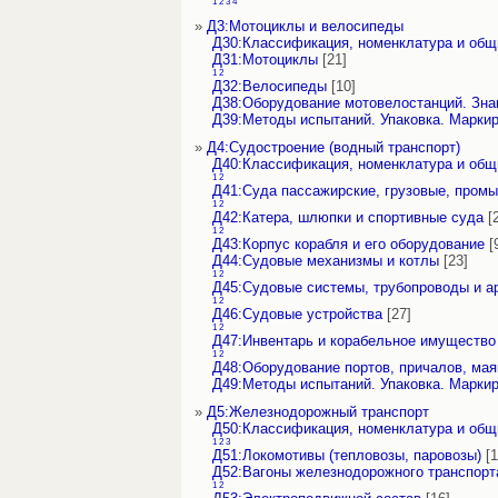
1
2
3
4
»
Д3:Мотоциклы и велосипеды
Д30:Классификация, номенклатура и об
Д31:Мотоциклы
[21]
1
2
Д32:Велосипеды
[10]
Д38:Оборудование мотовелостанций. Зна
Д39:Методы испытаний. Упаковка. Марки
»
Д4:Судостроение (водный транспорт)
Д40:Классификация, номенклатура и об
1
2
Д41:Суда пассажирские, грузовые, пром
1
2
Д42:Катера, шлюпки и спортивные суда
[2
1
2
Д43:Корпус корабля и его оборудование
[
Д44:Судовые механизмы и котлы
[23]
1
2
Д45:Судовые системы, трубопроводы и а
1
2
Д46:Судовые устройства
[27]
1
2
Д47:Инвентарь и корабельное имущество
1
2
Д48:Оборудование портов, причалов, мая
Д49:Методы испытаний. Упаковка. Марки
»
Д5:Железнодорожный транспорт
Д50:Классификация, номенклатура и об
1
2
3
Д51:Локомотивы (тепловозы, паровозы)
[1
Д52:Вагоны железнодорожного транспорт
1
2