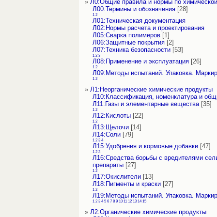
»
Л0:Общие правила и нормы по химическо
Л00:Термины и обозначения
[28]
1
2
Л01:Техническая документация
Л02:Нормы расчета и проектирования
Л05:Сварка полимеров
[1]
Л06:Защитные покрытия
[2]
Л07:Техника безопасности
[53]
1
2
3
Л08:Применение и эксплуатация
[26]
1
2
Л09:Методы испытаний. Упаковка. Марки
1
2
»
Л1:Неорганические химические продукты
Л10:Классификация, номенклатура и об
Л11:Газы и элементарные вещества
[35]
1
2
Л12:Кислоты
[22]
1
2
Л13:Щелочи
[14]
Л14:Соли
[79]
1
2
3
4
Л15:Удобрения и кормовые добавки
[47]
1
2
3
Л16:Средства борьбы с вредителями сель
препараты
[27]
1
2
Л17:Окислители
[13]
Л18:Пигменты и краски
[27]
1
2
Л19:Методы испытаний. Упаковка. Марки
1
2
3
4
5
6
7
8
9
10
11
12
13
14
15
»
Л2:Органические химические продукты