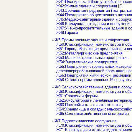
Ж41:Планировка и благоустройство насе
Ж42:Жилые здания и сооружения
[5]
Ж43:Зрелищные предприятия (театры, ки
Ж44:Предприятия общественного питания
Ж45:Медико-санитарные здания и сооруж
Ж46:Коммунальные здания и сооружения
Ж47:Учебно-просветительные здания и с
Ж48:Гаражи
»
Ж5:Промышленные здания и сооружения
Ж50:Классификация, номенклатура и об
Ж51:Горнодобывающие предприятия и не
Ж52:Металлургические предприятия
Ж53:Машиностроительные предприятия
Ж54:Энергетические предприятия
Ж55:Предприятия строительных материал
деревоперерабатывающей промышленно
Ж56:Предприятия химической, резиново
Ж58:Склады промышленные. Резервуары.
»
Ж6:Сельскохозяйственные здания и соор
Ж60:Классификация, номенклатура и об
Ж61:Совхозы и фермы
Ж62:Амбулатории и лечебницы ветерина
Ж63:Постройки для животных и птиц
Ж64:Хранилища и склады сельскохозяйс
Ж65:Сельскохозяйственные мастерские
»
Ж7:Гидротехнические сооружения
Ж70:Классификация, номенклатура и об
Ж71:Конструкции и детали гидротехниче