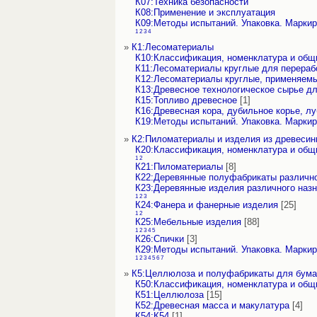
К07:Техника безопасности
К08:Применение и эксплуатация
К09:Методы испытаний. Упаковка. Маркир
1
2
3
4
»
К1:Лесоматериалы
К10:Классификация, номенклатура и общ
К11:Лесоматериалы круглые для перераб
К12:Лесоматериалы круглые, применяемы
К13:Древесное технологическое сырье дл
К15:Топливо древесное
[1]
К16:Древесная кора, дубильное корье, л
К19:Методы испытаний. Упаковка. Маркир
»
К2:Пиломатериалы и изделия из древеси
К20:Классификация, номенклатура и общ
1
2
К21:Пиломатериалы
[8]
К22:Деревянные полуфабрикаты различно
К23:Деревянные изделия различного наз
1
2
3
К24:Фанера и фанерные изделия
[25]
1
2
К25:Мебельные изделия
[88]
1
2
3
4
5
К26:Спички
[3]
К29:Методы испытаний. Упаковка. Маркир
1
2
3
4
5
6
7
»
К5:Целлюлоза и полуфабрикаты для бум
К50:Классификация, номенклатура и общ
К51:Целлюлоза
[15]
К52:Древесная масса и макулатура
[4]
К54:К54
[1]