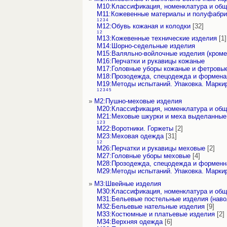
М10:Классификация, номенклатура и об
М11:Кожевенные материалы и полуфабри
1
2
3
4
М12:Обувь кожаная и колодки
[32]
1
2
М13:Кожевенные технические изделия
[1]
М14:Шорно-седельные изделия
М15:Валяльно-войлочные изделия (кроме
М16:Перчатки и рукавицы кожаные
М17:Головные уборы кожаные и фетровы
М18:Прозодежда, спецодежда и формена
М19:Методы испытаний. Упаковка. Марки
1
2
3
4
5
»
М2:Пушно-меховые изделия
М20:Классификация, номенклатура и об
М21:Меховые шкурки и меха выделанные
1
2
3
М22:Воротники. Горжеты
[2]
М23:Меховая одежда
[31]
1
2
М26:Перчатки и рукавицы меховые
[2]
М27:Головные уборы меховые
[4]
М28:Прозодежда, спецодежда и форменн
М29:Методы испытаний. Упаковка. Марки
»
М3:Швейные изделия
М30:Классификация, номенклатура и об
М31:Бельевые постельные изделия (наво
М32:Бельевые нательные изделия
[9]
М33:Костюмные и платьевые изделия
[2]
М34:Верхняя одежда
[6]