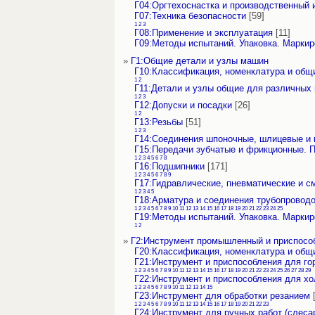
Г04:Оргтехоснастка и производственный 
Г07:Техника безопасности
[59]
1
2
3
Г08:Применение и эксплуатация
[11]
Г09:Методы испытаний. Упаковка. Маркир
»
Г1:Общие детали и узлы машин
Г10:Классификация, номенклатура и общ
1
2
Г11:Детали и узлы общие для различных
1
2
3
Г12:Допуски и посадки
[26]
1
2
Г13:Резьбы
[51]
1
2
3
Г14:Соединения шпоночные, шлицевые и
Г15:Передачи зубчатые и фрикционные. 
1
2
3
4
5
6
7
8
Г16:Подшипники
[171]
1
2
3
4
5
6
7
8
9
Г17:Гидравлические, пневматические и с
1
2
3
4
5
Г18:Арматура и соединения трубопровод
1
2
3
4
5
6
7
8
9
10
11
12
13
14
15
16
17
18
19
20
21
22
23
24
25
Г19:Методы испытаний. Упаковка. Маркир
1
2
»
Г2:Инструмент промышленный и приспосо
Г20:Классификация, номенклатура и общ
Г21:Инструмент и приспособления для го
1
2
3
4
5
6
7
8
9
10
11
12
13
14
15
16
17
18
19
20
21
22
23
24
25
26
27
28
29
Г22:Инструмент и приспособления для х
1
2
3
4
5
6
7
8
9
10
11
12
13
14
15
Г23:Инструмент для обработки резанием
[
1
2
3
4
5
6
7
8
9
10
11
12
13
14
15
16
17
18
19
20
21
22
23
Г24:Инструмент для ручных работ (слесар