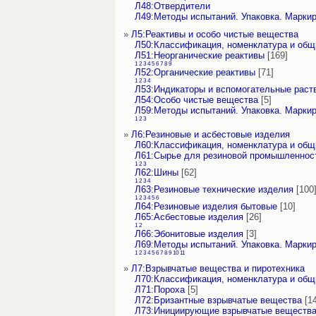
Л48:Отвердители
Л49:Методы испытаний. Упаковка. Марки
»
Л5:Реактивы и особо чистые вещества
Л50:Классификация, номенклатура и об
Л51:Неорганические реактивы
[169]
1
2
3
4
5
6
7
8
9
Л52:Органические реактивы
[71]
1
2
3
4
Л53:Индикаторы и вспомогательные раст
Л54:Особо чистые вещества
[5]
Л59:Методы испытаний. Упаковка. Марки
1
2
3
»
Л6:Резиновые и асбестовые изделия
Л60:Классификация, номенклатура и об
Л61:Сырье для резиновой промышленнос
1
2
3
Л62:Шины
[62]
1
2
3
4
Л63:Резиновые технические изделия
[100
1
2
3
4
5
6
Л64:Резиновые изделия бытовые
[10]
Л65:Асбестовые изделия
[26]
1
2
Л66:Эбонитовые изделия
[3]
Л69:Методы испытаний. Упаковка. Марки
1
2
3
4
5
6
7
8
9
10
11
»
Л7:Взрывчатые вещества и пиротехника
Л70:Классификация, номенклатура и об
Л71:Пороха
[5]
Л72:Бризантные взрывчатые вещества
[14
Л73:Инициирующие взрывчатые вещества