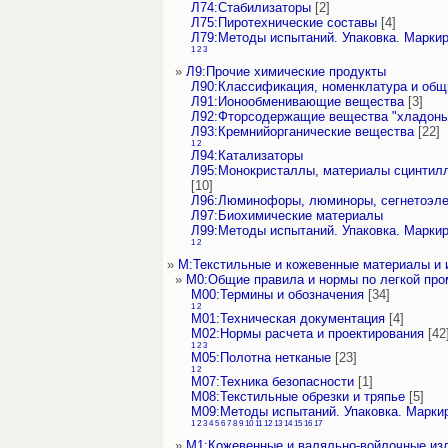
Л74:Стабилизаторы
[2]
Л75:Пиротехнические составы
[4]
Л79:Методы испытаний. Упаковка. Марки
1
2
3
»
Л9:Прочие химические продукты
Л90:Классификация, номенклатура и об
Л91:Ионообменивающие вещества
[3]
Л92:Фторсодержащие вещества "хладоны
Л93:Кремнийорганические вещества
[22]
1
2
Л94:Катализаторы
Л95:Монокристаллы, материалы сцинтил
[10]
Л96:Люминофоры, люминоры, сегнетоэл
Л97:Биохимические материалы
Л99:Методы испытаний. Упаковка. Марки
1
2
»
М:Текстильные и кожевенные материалы и 
»
М0:Общие правила и нормы по легкой пр
М00:Термины и обозначения
[34]
1
2
М01:Техническая документация
[4]
М02:Нормы расчета и проектирования
[42
1
2
3
М05:Полотна нетканые
[23]
1
2
М07:Техника безопасности
[1]
М08:Текстильные обрезки и тряпье
[5]
М09:Методы испытаний. Упаковка. Марки
1
2
3
4
5
6
7
8
9
10
11
12
13
14
15
16
17
»
М1:Кожевенные и валяльно-войлочные из