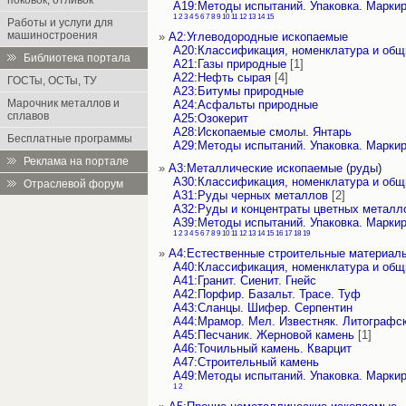
поковок, отливок
А19:Методы испытаний. Упаковка. Марки
1
2
3
4
5
6
7
8
9
10
11
12
13
14
15
Работы и услуги для
машиностроения
»
А2:Углеводородные ископаемые
А20:Классификация, номенклатура и об
Библиотека портала
А21:Газы природные
[1]
А22:Нефть сырая
[4]
ГОСТы, ОСТы, ТУ
А23:Битумы природные
Марочник металлов и
А24:Асфальты природные
сплавов
А25:Озокерит
А28:Ископаемые смолы. Янтарь
Бесплатные программы
А29:Методы испытаний. Упаковка. Марки
Реклама на портале
»
А3:Металлические ископаемые (руды)
А30:Классификация, номенклатура и об
Отраслевой форум
А31:Руды черных металлов
[2]
А32:Руды и концентраты цветных металл
А39:Методы испытаний. Упаковка. Марки
1
2
3
4
5
6
7
8
9
10
11
12
13
14
15
16
17
18
19
»
А4:Естественные строительные материалы
А40:Классификация, номенклатура и об
А41:Гранит. Сиенит. Гнейс
А42:Порфир. Базальт. Трасе. Туф
А43:Сланцы. Шифер. Серпентин
А44:Мрамор. Мел. Известняк. Литографс
А45:Песчаник. Жерновой камень
[1]
А46:Точильный камень. Кварцит
А47:Строительный камень
А49:Методы испытаний. Упаковка. Марки
1
2