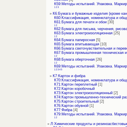
К59:Методы испытаний. Упаковка. Маркир
1
2
3
»
К6:Бумага и бумажные изделия (кроме кан
К60:Классификация, номенклатура и общ
К61:Бумага для печати и обои
[30]
1
2
К62:Бумага для письма, черчения, рисов
К63:Бумага электроизоляционная
[25]
1
2
К64:Бумага папиросная
[5]
К65:Бумага впитывающая
[10]
К66:Бумага светочувствительная и перев
К67:Бумага промышленная техническая и
1
2
К68:Бумага оберточная
[26]
1
2
К69:Методы испытаний. Упаковка. Маркир
1
2
3
4
5
»
К7:Картон и фибра
К70:Классификация, номенклатура и общ
К71:Картон переплетный
[1]
К72:Картон коробочный
К73:Картон электроизоляционный
[2]
К74:Картон промышленно-технический ра
К75:Картон строительный
[2]
К76:Картон обувной
[1]
К77:Фибра
[4]
К79:Методы испытаний. Упаковка. Маркир
1
2
»
Л:Химические продукты и резиноасбестовы