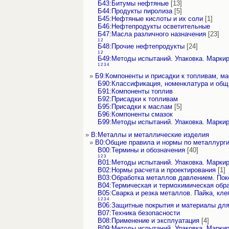
Б43:Битумы нефтяные
[13]
Б44:Продукты пиролиза
[5]
Б45:Нефтяные кислоты и их соли
[1]
Б46:Нефтепродукты осветительные
Б47:Масла различного назначения
[23]
1
2
Б48:Прочие нефтепродукты
[24]
1
2
Б49:Методы испытаний. Упаковка. Марки
1
2
3
4
»
Б9:Компоненты и присадки к топливам, м
Б90:Классификация, номенклатура и об
Б91:Компоненты топлив
Б92:Присадки к топливам
Б95:Присадки к маслам
[5]
Б96:Компоненты смазок
Б99:Методы испытаний. Упаковка. Марки
»
В:Металлы и металлические изделия
»
В0:Общие правила и нормы по металлург
В00:Термины и обозначения
[40]
1
2
3
В01:Методы испытаний. Упаковка. Марки
В02:Нормы расчета и проектирования
[1]
В03:Обработка металлов давлением. Пок
В04:Термическая и термохимическая обр
В05:Сварка и резка металлов. Пайка, кле
1
2
3
4
В06:Защитные покрытия и материалы для
В07:Техника безопасности
В08:Применение и эксплуатация
[4]
В09:Методы испытаний. Упаковка. Марки