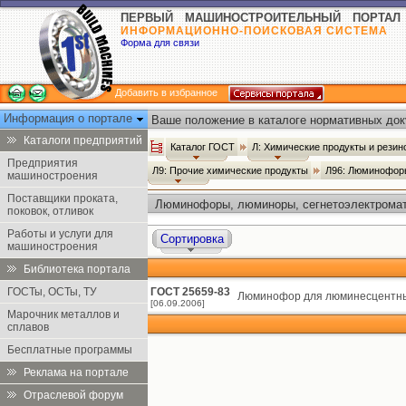
ПЕРВЫЙ МАШИНОСТРОИТЕЛЬНЫЙ ПОРТАЛ
ИНФОРМАЦИОННО-ПОИСКОВАЯ СИСТЕМА
Форма для связи
Добавить в избранное
Информация о портале
Ваше положение в каталоге нормативных док
Каталоги предприятий
Каталог ГОСТ
Л: Химические продукты и рези
Предприятия
Л9: Прочие химические продукты
Л96: Люминофор
машиностроения
Поставщики проката,
Люминофоры, люминоры, сегнетоэлектромат
поковок, отливок
Работы и услуги для
Сортировка
машиностроения
Библиотека портала
ГОСТы, ОСТы, ТУ
ГОСТ 25659-83
Люминофор для люминесцентных
[06.09.2006]
Марочник металлов и
сплавов
Бесплатные программы
Реклама на портале
Отраслевой форум