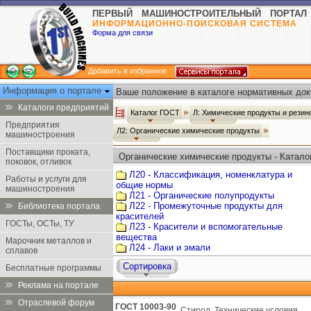
ПЕРВЫЙ МАШИНОСТРОИТЕЛЬНЫЙ ПОРТАЛ
ИНФОРМАЦИОННО-ПОИСКОВАЯ СИСТЕМА
Форма для связи
Добавить в избранное
Информация о портале
Ваше положение в каталоге нормативных док
Каталоги предприятий
Каталог ГОСТ
Л: Химические продукты и рези
Предприятия
Л2: Органические химические продукты
машиностроения
Поставщики проката,
Органические химические продукты - Катало
поковок, отливок
Л20 - Классификация, номенклатура и
Работы и услуги для
общие нормы
машиностроения
Л21 - Органические полупродукты
Л22 - Промежуточные продукты для
Библиотека портала
красителей
ГОСТы, ОСТы, ТУ
Л23 - Красители и вспомогательные
вещества
Марочник металлов и
Л24 - Лаки и эмали
сплавов
Сортировка
Бесплатные программы
Реклама на портале
Отраслевой форум
ГОСТ 10003-90
Стирол. Технические условия.