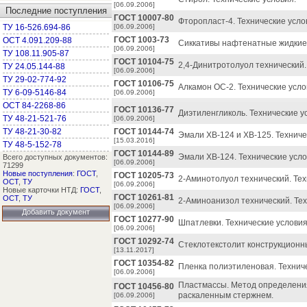
[06.09.2006]
Последние поступления
ГОСТ 10007-80
Фторопласт-4. Технические усло
ТУ 16-526.694-86
[06.09.2006]
ГОСТ 1003-73
ОСТ 4.091.209-88
Сиккативы нафтенатные жидкие.
[06.09.2006]
ТУ 108.11.905-87
ГОСТ 10104-75
2,4-Динитротолуол технический.
ТУ 24.05.144-88
[06.09.2006]
ТУ 29-02-774-92
ГОСТ 10106-75
Алкамон ОС-2. Технические усло
ТУ 6-09-5146-84
[06.09.2006]
ОСТ 84-2268-86
ГОСТ 10136-77
Диэтиленгликоль. Технические у
ТУ 48-21-521-76
[06.09.2006]
ТУ 48-21-30-82
ГОСТ 10144-74
Эмали ХВ-124 и ХВ-125. Техниче
[15.03.2016]
ТУ 48-5-152-78
ГОСТ 10144-89
Эмали ХВ-124. Технические усло
Всего доступных документов:
[06.09.2006]
71299
Новые поступления
:
ГОСТ
,
ГОСТ 10205-73
2-Аминотолуол технический. Тех
ОСТ
,
ТУ
[06.09.2006]
Новые карточки НТД:
ГОСТ
,
ГОСТ 10261-81
ОСТ
,
ТУ
2-Аминоанизол технический. Тех
[06.09.2006]
Добавить документ
ГОСТ 10277-90
Шпатлевки. Технические условия
[06.09.2006]
ГОСТ 10292-74
Стеклотекстолит конструкционны
[13.11.2017]
ГОСТ 10354-82
Пленка полиэтиленовая. Техниче
[06.09.2006]
Пластмассы. Метод определения
ГОСТ 10456-80
раскаленным стержнем.
[06.09.2006]