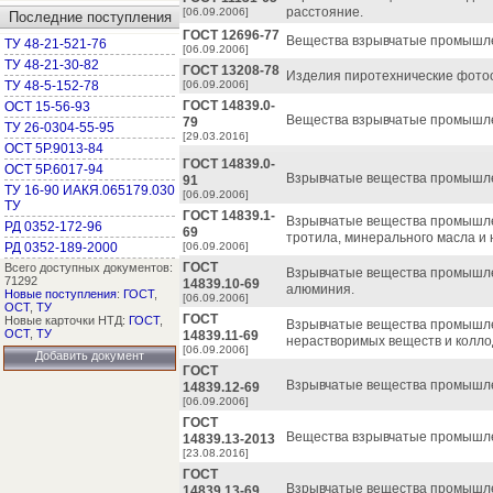
расстояние.
[06.09.2006]
Последние поступления
ГОСТ 12696-77
Вещества взрывчатые промышле
ТУ 48-21-521-76
[06.09.2006]
ТУ 48-21-30-82
ГОСТ 13208-78
Изделия пиротехнические фото
ТУ 48-5-152-78
[06.09.2006]
ГОСТ 14839.0-
ОСТ 15-56-93
Вещества взрывчатые промышле
79
ТУ 26-0304-55-95
[29.03.2016]
ОСТ 5Р.9013-84
ГОСТ 14839.0-
ОСТ 5Р.6017-94
Взрывчатые вещества промышле
91
ТУ 16-90 ИАКЯ.065179.030
[06.09.2006]
ТУ
ГОСТ 14839.1-
Взрывчатые вещества промышле
РД 0352-172-96
69
тротила, минерального масла и
РД 0352-189-2000
[06.09.2006]
ГОСТ
Всего доступных документов:
Взрывчатые вещества промышле
71292
14839.10-69
алюминия.
Новые поступления
:
ГОСТ
,
[06.09.2006]
ОСТ
,
ТУ
ГОСТ
Новые карточки НТД:
ГОСТ
,
Взрывчатые вещества промышл
ОСТ
,
ТУ
14839.11-69
нерастворимых веществ и колло
[06.09.2006]
Добавить документ
ГОСТ
Взрывчатые вещества промышле
14839.12-69
[06.09.2006]
ГОСТ
Вещества взрывчатые промышле
14839.13-2013
[23.08.2016]
ГОСТ
Взрывчатые вещества промышле
14839.13-69