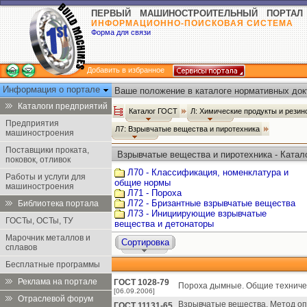
ПЕРВЫЙ МАШИНОСТРОИТЕЛЬНЫЙ ПОРТАЛ
ИНФОРМАЦИОННО-ПОИСКОВАЯ СИСТЕМА
Форма для связи
Добавить в избранное
Информация о портале
Ваше положение в каталоге нормативных док
Каталоги предприятий
Каталог ГОСТ
Л: Химические продукты и рези
Предприятия
Л7: Взрывчатые вещества и пиротехника
машиностроения
Поставщики проката,
Взрывчатые вещества и пиротехника - Катал
поковок, отливок
Л70 - Классификация, номенклатура и
Работы и услуги для
общие нормы
машиностроения
Л71 - Пороха
Л72 - Бризантные взрывчатые вещества
Библиотека портала
Л73 - Инициирующие взрывчатые
ГОСТы, ОСТы, ТУ
вещества и детонаторы
Марочник металлов и
Сортировка
сплавов
Бесплатные программы
Реклама на портале
ГОСТ 1028-79
Пороха дымные. Общие техничес
[06.09.2006]
Отраслевой форум
Взрывчатые вещества. Метод оп
ГОСТ 11131-65