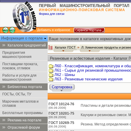
ПЕРВЫЙ МАШИНОСТРОИТЕЛЬНЫЙ ПОРТАЛ
ИНФОРМАЦИОННО-ПОИСКОВАЯ СИСТЕМА
Форма для связи
Добавить в избранное
Информация о портале
Ваше положение в каталоге нормативных док
Каталоги предприятий
Каталог ГОСТ
Л: Химические продукты и рези
Предприятия
машиностроения
Резиновые и асбестовые изделия - Каталог 
Поставщики проката,
Л60 - Классификация, номенклатура и об
поковок, отливок
Л61 - Сырье для резиновой промышленно
Л62 - Шины
Работы и услуги для
Л63 - Резиновые технические изделия
машиностроения
Библиотека портала
Сортировка
ГОСТы, ОСТы, ТУ
Марочник металлов и
ГОСТ 10124-76
сплавов
Пластины и детали резиновые
[06.09.2006]
Бесплатные программы
ГОСТ 10201-75
Каучуки и резиновые смеси. 
[06.09.2006]
Реклама на портале
ГОСТ 10269-75
Резина. Метод определения 
[06.09.2006]
Отраслевой форум