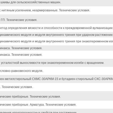
 шкивы для сельскохозяйственных машин.
с нитяным усилением, неармированные. Технические условия.
 ГП. Технические условия.
Метод определения вязкости и способности к преждевременной вулканизации
инамического модуля и модуля внутреннего трения при ударном растяжении
инамического модуля и модуля внутреннего трения при знакопеременном из
накса. Технические условия.
накса. Технические условия.
 усталостной выносливости при знакопеременном изгибе с вращением.
словно-равновесного модуля.
диен-метилстирольный СКМС-30АРКМ-15 и бутадиен-стирольный СКС-30АРКМ-
. Технические условия.
ческие приборные. Технические условия.
ческие приборные. Арматура. Технические условия.
деления упругопрочностных свойств при растяжении.