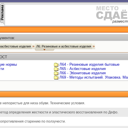
ументов:
ноасбестовые изделия
Л6: Резиновые и асбестовые изделия
ГОСТ
щие нормы
Л64 - Резиновые изделия бытовые
сти
Л65 - Асбестовые изделия
Л66 - Эбонитовые изделия
Л69 - Методы испытаний. Упаковка. Ма
 непористые для низа обуви. Технические условия.
Метод определения жесткости и эластического восстановления по Дефо.
сопротивления старению по ползучести.