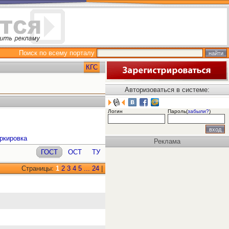
Поиск по всему порталу
КГС
Авторизоваться в системе:
Логин
Пароль(
забыли?
)
ркировка
Реклама
ГОСТ
ОСТ
ТУ
Страницы:
1
2
3
4
5
...
24
|