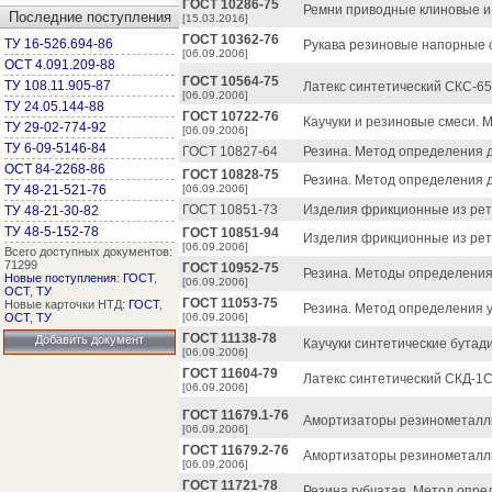
ГОСТ 10286-75
Ремни приводные клиновые и
Последние поступления
[15.03.2016]
ГОСТ 10362-76
ТУ 16-526.694-86
Рукава резиновые напорные 
[06.09.2006]
ОСТ 4.091.209-88
ГОСТ 10564-75
ТУ 108.11.905-87
Латекс синтетический СКС-65
[06.09.2006]
ТУ 24.05.144-88
ГОСТ 10722-76
Каучуки и резиновые смеси. 
ТУ 29-02-774-92
[06.09.2006]
ТУ 6-09-5146-84
ГОСТ 10827-64
Резина. Метод определения д
ОСТ 84-2268-86
ГОСТ 10828-75
Резина. Метод определения д
ТУ 48-21-521-76
[06.09.2006]
ГОСТ 10851-73
Изделия фрикционные из рети
ТУ 48-21-30-82
ТУ 48-5-152-78
ГОСТ 10851-94
Изделия фрикционные из рети
[06.09.2006]
Всего доступных документов:
71299
ГОСТ 10952-75
Резина. Методы определения
Новые поступления
:
ГОСТ
,
[06.09.2006]
ОСТ
,
ТУ
ГОСТ 11053-75
Новые карточки НТД:
ГОСТ
,
Резина. Метод определения у
ОСТ
,
ТУ
[06.09.2006]
ГОСТ 11138-78
Добавить документ
Каучуки синтетические бута
[06.09.2006]
ГОСТ 11604-79
Латекс синтетический СКД-1С
[06.09.2006]
ГОСТ 11679.1-76
Амортизаторы резинометалли
[06.09.2006]
ГОСТ 11679.2-76
Амортизаторы резинометалли
[06.09.2006]
ГОСТ 11721-78
Резина губчатая. Метод опре