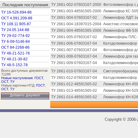
Последние поступления
ТУ 2661-002-07603167-2000
Фотолюминофор с д
ТУ 2661-003-48591565-2000
Люминофор КС-505
ТУ 16-526.694-86
ТУ 2661-004-07603167-02
Люминофор ЛДП 1м 
ОСТ 4.091.209-88
ТУ 108.11.905-87
ТУ 2661-004-18397015-2004
Анистокс-стоксово
ТУ 24.05.144-88
ТУ 2661-004-48591565-2000
Люминофор ФВ-53
ТУ 29-02-774-92
ТУ 2661-005-07603167-02
Люминофоры ПЛС-7
ТУ 6-09-5146-84
ТУ 2661-006-07603167-04
Катодолюминофор 
ОСТ 84-2268-86
ТУ 2661-007-07603167-04
Фотолюминофор дл
ТУ 48-21-521-76
ТУ 2661-008-07603167-04
Люминофор для газ
ТУ 48-21-30-82
ТУ 2661-009-07603167-04
Катодолюминофоры 
ТУ 48-5-152-78
Всего доступных документов:
ТУ 2661-010-07603167-04
Светопреобразующ
71299
ТУ 2661-012-07603167-04
Катодолюминофор 
Новые поступления
:
ГОСТ
,
ОСТ
,
ТУ
ТУ 2661-012-48591565-02
Люминофор КН-450-
Новые карточки НТД:
ГОСТ
,
ОСТ
,
ТУ
ТУ 2661-013-48591565-02
Люминофор КН-525-
Добавить документ
ТУ 2661-014-48591565-02
Люминофор КН-626-
Copyright
©
2006-2