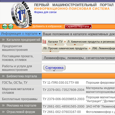
ПЕРВЫЙ МАШИНОСТРОИТЕЛЬНЫЙ ПОРТАЛ
ИНФОРМАЦИОННО-ПОИСКОВАЯ СИСТЕМА
Форма для связи
Добавить в избранное
Информация о портале
Ваше положение в каталоге нормативных док
Каталоги предприятий
Каталог ТУ
Л: Химические продукты и резиноа
Предприятия
Л9: Прочие химические продукты
Л96: Люминофор
машиностроения
Поставщики проката,
Люминофоры, люминоры, сегнетоэлектромат
поковок, отливок
Работы и услуги для
Сортировка
машиностроения
Библиотека портала
ГОСТы, ОСТы, ТУ
ТУ 11-ПЯ0.030.017ТУ-88
Порошки ферромаг
Материалы индика
Марочник металлов и
ТУ 2379-001-73527608-2004
магнитопорошковым 
сплавов
Порошки магнитные
Бесплатные программы
ТУ 2379-006-00209853-2003
"Антрацит","Долмат
Реклама на портале
ТУ 2661-001-48591565-2000
ЗАО НПФ "Люминоф
Отраслевой форум
ТУ 2661-002-07603167-00
Фотолюминофор с д