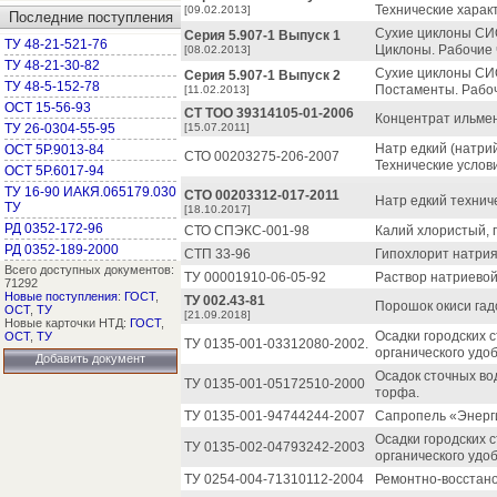
Технические харак
[09.02.2013]
Последние поступления
Сухие циклоны СИ
Серия 5.907-1 Выпуск 1
ТУ 48-21-521-76
Циклоны. Рабочие 
[08.02.2013]
ТУ 48-21-30-82
Сухие циклоны СИ
Серия 5.907-1 Выпуск 2
ТУ 48-5-152-78
Постаменты. Рабоч
[11.02.2013]
ОСТ 15-56-93
СТ ТОО 39314105-01-2006
Концентрат ильмен
ТУ 26-0304-55-95
[15.07.2011]
Натр едкий (натри
ОСТ 5Р.9013-84
СТО 00203275-206-2007
Технические услов
ОСТ 5Р.6017-94
ТУ 16-90 ИАКЯ.065179.030
СТО 00203312-017-2011
Натр едкий технич
ТУ
[18.10.2017]
РД 0352-172-96
СТО СПЭКС-001-98
Калий хлористый, 
РД 0352-189-2000
СТП 33-96
Гипохлорит натрия
Всего доступных документов:
ТУ 00001910-06-05-92
Раствор натриевой
71292
Новые поступления
:
ГОСТ
,
ТУ 002.43-81
Порошок окиси гад
ОСТ
,
ТУ
[21.09.2018]
Новые карточки НТД:
ГОСТ
,
Осадки городских 
ОСТ
,
ТУ
ТУ 0135-001-03312080-2002.
органического удо
Добавить документ
Осадок сточных во
ТУ 0135-001-05172510-2000
торфа.
ТУ 0135-001-94744244-2007
Сапропель «Энерги
Осадки городских 
ТУ 0135-002-04793242-2003
органического удо
ТУ 0254-004-71310112-2004
Ремонтно-восстано