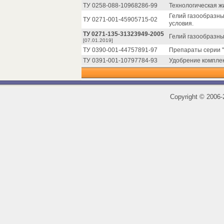
ТУ 0258-088-10968286-99
Технологическая ж
Гелий газообразны
ТУ 0271-001-45905715-02
условия.
ТУ 0271-135-31323949-2005
Гелий газообразны
[07.01.2019]
ТУ 0390-001-44757891-97
Препараты серии "
ТУ 0391-001-10797784-93
Удобрение комплек
Copyright
©
2006-2