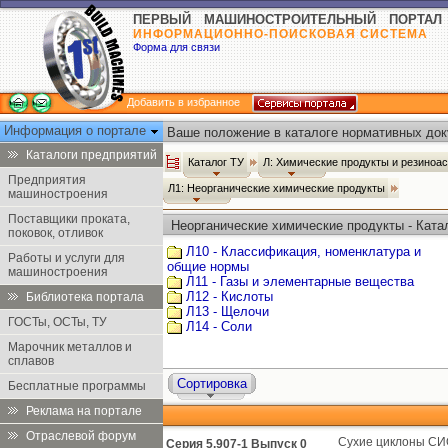
ПЕРВЫЙ МАШИНОСТРОИТЕЛЬНЫЙ ПОРТАЛ
ИНФОРМАЦИОННО-ПОИСКОВАЯ СИСТЕМА
Форма для связи
Добавить в избранное
Информация о портале
Ваше положение в каталоге нормативных док
Каталоги предприятий
Каталог ТУ
Л: Химические продукты и резиноа
Предприятия
Л1: Неорганические химические продукты
машиностроения
Поставщики проката,
Неорганические химические продукты - Ката
поковок, отливок
Л10 - Классификация, номенклатура и
Работы и услуги для
общие нормы
машиностроения
Л11 - Газы и элементарные вещества
Л12 - Кислоты
Библиотека портала
Л13 - Щелочи
ГОСТы, ОСТы, ТУ
Л14 - Соли
Марочник металлов и
сплавов
Сортировка
Бесплатные программы
Реклама на портале
Отраслевой форум
Сухие циклоны СИ
Серия 5.907-1 Выпуск 0