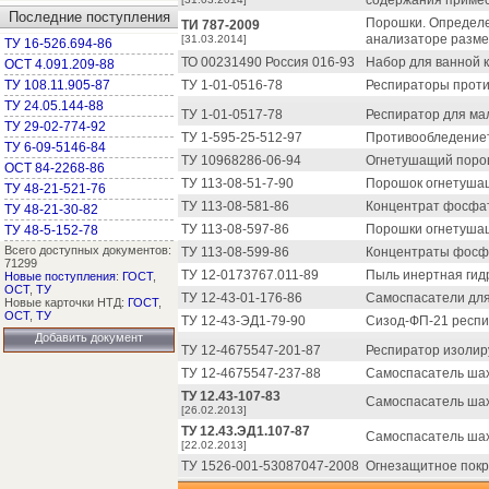
содержания примесе
Последние поступления
Порошки. Определе
ТИ 787-2009
анализаторе разм
[31.03.2014]
ТУ 16-526.694-86
ТО 00231490 Россия 016-93
Набор для ванной к
ОСТ 4.091.209-88
ТУ 108.11.905-87
ТУ 1-01-0516-78
Респираторы проти
ТУ 24.05.144-88
ТУ 1-01-0517-78
Респиратор для ма
ТУ 29-02-774-92
ТУ 1-595-25-512-97
Противообледениет
ТУ 6-09-5146-84
ТУ 10968286-06-94
Огнетушащий порош
ОСТ 84-2268-86
ТУ 113-08-51-7-90
Порошок огнетуша
ТУ 48-21-521-76
ТУ 113-08-581-86
Концентрат фосфа
ТУ 48-21-30-82
ТУ 113-08-597-86
Порошки огнетушащ
ТУ 48-5-152-78
Всего доступных документов:
ТУ 113-08-599-86
Концентраты фосф
71299
ТУ 12-0173767.011-89
Пыль инертная гид
Новые поступления
:
ГОСТ
,
ОСТ
,
ТУ
ТУ 12-43-01-176-86
Самоспасатели для
Новые карточки НТД:
ГОСТ
,
ОСТ
,
ТУ
ТУ 12-43-ЭД1-79-90
Сизод-ФП-21 респи
Добавить документ
ТУ 12-4675547-201-87
Респиратор изолир
ТУ 12-4675547-237-88
Самоспасатель ша
ТУ 12.43-107-83
Самоспасатель шах
[26.02.2013]
ТУ 12.43.ЭД1.107-87
Самоспасатель шах
[22.02.2013]
ТУ 1526-001-53087047-2008
Огнезащитное покр