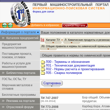
ПЕРВЫЙ МАШИНОСТРОИТЕЛЬНЫЙ ПОРТАЛ
ИНФОРМАЦИОННО-ПОИСКОВАЯ СИСТЕМА
Форма для связи
Добавить в избранное
Информация о портале
Ваше положение в каталоге нормативных док
Каталоги предприятий
Каталог ТУ
Л: Химические продукты и резиноа
Предприятия
Л0: Общие правила и нормы по химической промышл
машиностроения
Поставщики проката,
Общие правила и нормы по химической пром
поковок, отливок
Л00 - Термины и обозначения
Работы и услуги для
Л01 - Техническая документация
машиностроения
Л02 - Нормы расчета и проектирования
Л05 - Сварка полимеров
Библиотека портала
ГОСТы, ОСТы, ТУ
Сортировка
Марочник металлов и
сплавов
Бесплатные программы
Бор общий. Объем
ТИ 747-2007
Реклама на портале
продуктах.
[31.03.2014]
Карбид бора. Атом
ТИ 773-2008
Отраслевой форум
[31.03.2014]