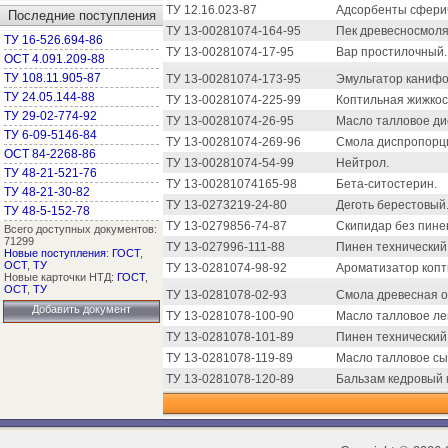
ТУ 12.16.023-87
Адсорбенты сферич
Последние поступления
ТУ 13-00281074-164-95
Пек древесносмоля
ТУ 16-526.694-86
ТУ 13-00281074-17-95
Вар простилочный.
ОСТ 4.091.209-88
ТУ 108.11.905-87
ТУ 13-00281074-173-95
Эмульгатор каниф
ТУ 24.05.144-88
ТУ 13-00281074-225-99
Коптильная жижкост
ТУ 29-02-774-92
ТУ 13-00281074-26-95
Масло талловое ди
ТУ 6-09-5146-84
ТУ 13-00281074-269-96
Смола диспропорц
ОСТ 84-2268-86
ТУ 13-00281074-54-99
Нейтрол.
ТУ 48-21-521-76
ТУ 13-00281074165-98
Бета-ситостерин.
ТУ 48-21-30-82
ТУ 13-0273219-24-80
Деготь берестовый
ТУ 48-5-152-78
ТУ 13-0279856-74-87
Скипидар без пине
Всего доступных документов:
71299
ТУ 13-027996-111-88
Пинен технический
Новые поступления
:
ГОСТ
,
ОСТ
,
ТУ
ТУ 13-0281074-98-92
Ароматизатор коп
Новые карточки НТД:
ГОСТ
,
ОСТ
,
ТУ
ТУ 13-0281078-02-93
Смола древесная о
Добавить документ
ТУ 13-0281078-100-90
Масло талловое ле
ТУ 13-0281078-101-89
Пинен технический
ТУ 13-0281078-119-89
Масло талловое сы
ТУ 13-0281078-120-89
Бальзам кедровый 