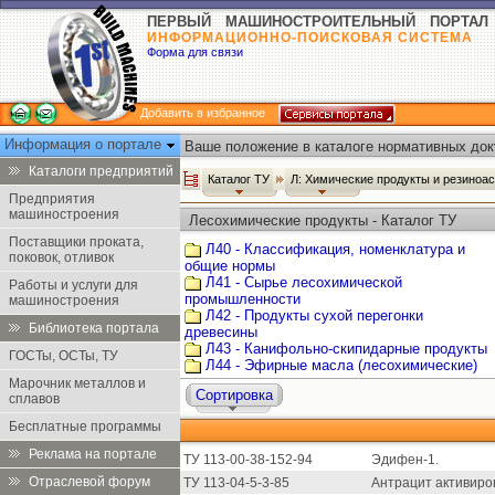
ПЕРВЫЙ МАШИНОСТРОИТЕЛЬНЫЙ ПОРТАЛ
ИНФОРМАЦИОННО-ПОИСКОВАЯ СИСТЕМА
Форма для связи
Добавить в избранное
Информация о портале
Ваше положение в каталоге нормативных док
Каталоги предприятий
Каталог ТУ
Л: Химические продукты и резиноа
Предприятия
машиностроения
Лесохимические продукты - Каталог ТУ
Поставщики проката,
Л40 - Классификация, номенклатура и
поковок, отливок
общие нормы
Л41 - Сырье лесохимической
Работы и услуги для
промышленности
машиностроения
Л42 - Продукты сухой перегонки
Библиотека портала
древесины
Л43 - Канифольно-скипидарные продукты
ГОСТы, ОСТы, ТУ
Л44 - Эфирные масла (лесохимические)
Марочник металлов и
Сортировка
сплавов
Бесплатные программы
Реклама на портале
ТУ 113-00-38-152-94
Эдифен-1.
Отраслевой форум
ТУ 113-04-5-3-85
Антрацит активиро