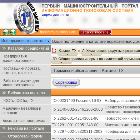
ПЕРВЫЙ МАШИНОСТРОИТЕЛЬНЫЙ ПОРТАЛ
ИНФОРМАЦИОННО-ПОИСКОВАЯ СИСТЕМА
Форма для связи
Добавить в избранное
Информация о портале
Ваше положение в каталоге нормативных док
Каталоги предприятий
Каталог ТУ
Л: Химические продукты и резиноа
Предприятия
Л0: Общие правила и нормы по химической промышл
машиностроения
Поставщики проката,
Термины и обозначения - Каталог ТУ
поковок, отливок
Работы и услуги для
Сортировка
машиностроения
Библиотека портала
ГОСТы, ОСТы, ТУ
ТО 00231490 Россия 016-93
Набор для ванной к
Средство техничес
Марочник металлов и
ТУ 2140-002-25461206-2003
смазочно-охлаждаю
сплавов
ТУ 2262-001-42143601-96
Термостойкий клей 
Бесплатные программы
ТУ 2291-001-02951248-00
Массажер игольчат
Реклама на портале
ТУ 2297-002-59320311-2003
Преформа для изго
Отраслевой форум