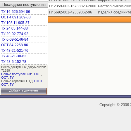
ТУ 2297-003-27897633-2003
Коррекс и контейне
Последние поступления
ТУ 2359-002-16788823-2000
Раствор смягчающ
ТУ 16-526.694-86
ТУ 5692-001-42339362-96
Изделия соедините
ОСТ 4.091.209-88
ТУ 108.11.905-87
ТУ 24.05.144-88
ТУ 29-02-774-92
ТУ 6-09-5146-84
ОСТ 84-2268-86
ТУ 48-21-521-76
ТУ 48-21-30-82
ТУ 48-5-152-78
Всего доступных документов:
71299
Новые поступления
:
ГОСТ
,
ОСТ
,
ТУ
Новые карточки НТД:
ГОСТ
,
ОСТ
,
ТУ
Добавить документ
Copyright
©
2006-2