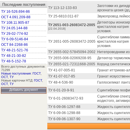
Последние поступления
Заготовки из дигид
ТУ 113-12-133-83
арсената цезия (дс
ТУ 16-526.694-86
ТУ 25-6810.011-87
Звукопровод лейко
ОСТ 4.091.209-88
Детекторы ионизир
ТУ 108.11.905-87
ТУ 2651-003-26083472-2005
кристаллов натрия 
ТУ 24.05.144-88
[22.04.2018]
условия.
ТУ 29-02-774-92
Сцинтиблоки гамма-
ТУ 6-09-5146-84
ТУ 2651-005-26083472-2005
кристаллов натрия 
ОСТ 84-2268-86
условия.
ТУ 48-21-521-76
ТУ 2655-002-57845094-2002
Нитепроводники из 
ТУ 48-21-30-82
ТУ 2655-006-02069208-95
Детектор термолюм
ТУ 48-5-152-78
ТУ 2655-021-72311668-2005
Корунд синтетичес
Всего доступных документов:
71299
ТУ 41-07-005-81
Гранат иттриево-а
Новые поступления
:
ГОСТ
,
ТУ 41-07-017-85
Гранат искусственн
ОСТ
,
ТУ
Новые карточки НТД:
ГОСТ
,
ТУ 48-4-536-90
Галлосиликат лант
ОСТ
,
ТУ
Добавить документ
ТУ 6-01-20-9-91
Сцинтиблоки геофи
Сцинтиблоки спект
ТУ 6-01-26083472-93
иодистого, активир
ТУ 6-09-06-1297-88
Жидкость сцинтилл
ТУ 6-09-06-1298-88
Жидкость сцинтилл
ТУ 6-09-06-1307-90
Жидкость сцинтилл