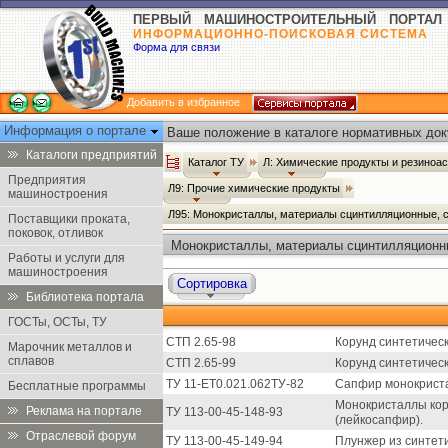
ПЕРВЫЙ МАШИНОСТРОИТЕЛЬНЫЙ ПОРТАЛ
ИНФОРМАЦИОННО-ПОИСКОВАЯ СИСТЕМА
Форма для связи
Добавить в избранное
Информация о портале
Ваше положение в каталоге нормативных док
Каталоги предприятий
Каталог ТУ
Л: Химические продукты и резиноа
Предприятия
Л9: Прочие химические продукты
машиностроения
Л95: Монокристаллы, материалы сцинтилляционные,
Поставщики проката,
поковок, отливок
Монокристаллы, материалы сцинтилляционны
Работы и услуги для
ТУ
машиностроения
Сортировка
Библиотека портала
ГОСТы, ОСТы, ТУ
СТП 2.65-98
Корунд синтетическ
Марочник металлов и
сплавов
СТП 2.65-99
Корунд синтетическ
ТУ 11-ЕТ0.021.062ТУ-82
Сапфир монокриста
Бесплатные программы
Монокристаллы кор
Реклама на портале
ТУ 113-00-45-148-93
(лейкосапфир).
Отраслевой форум
ТУ 113-00-45-149-94
Плунжер из синтети