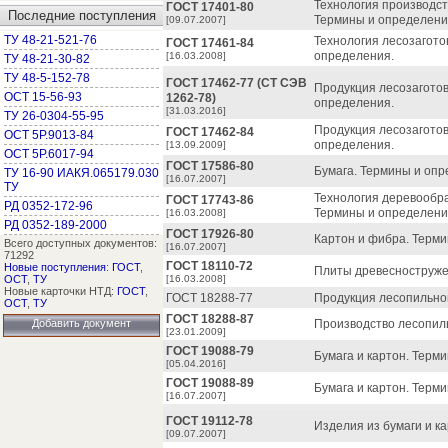
Технология производс
ГОСТ 17401-80
Последние поступления
Термины и определени
[09.07.2007]
ТУ 48-21-521-76
Технология лесозагот
ГОСТ 17461-84
определения.
[16.03.2008]
ТУ 48-21-30-82
ТУ 48-5-152-78
ГОСТ 17462-77 (СТ СЭВ
Продукция лесозагото
ОСТ 15-56-93
1262-78)
определения.
[31.03.2016]
ТУ 26-0304-55-95
Продукция лесозагото
ГОСТ 17462-84
ОСТ 5Р.9013-84
определения.
[13.09.2009]
ОСТ 5Р.6017-94
ГОСТ 17586-80
Бумага. Термины и опр
ТУ 16-90 ИАКЯ.065179.030
[16.07.2007]
ТУ
Технология деревооб
ГОСТ 17743-86
РД 0352-172-96
Термины и определени
[16.03.2008]
РД 0352-189-2000
ГОСТ 17926-80
Картон и фибра. Терми
Всего доступных документов:
[16.07.2007]
71292
ГОСТ 18110-72
Новые поступления
:
ГОСТ
,
Плиты древесноструже
ОСТ
,
ТУ
[16.03.2008]
Новые карточки НТД:
ГОСТ
,
ГОСТ 18288-77
Продукция лесопильног
ОСТ
,
ТУ
ГОСТ 18288-87
Добавить документ
Производство лесопил
[23.01.2009]
ГОСТ 19088-79
Бумага и картон. Терм
[05.04.2016]
ГОСТ 19088-89
Бумага и картон. Терм
[16.07.2007]
ГОСТ 19112-78
Изделия из бумаги и к
[09.07.2007]