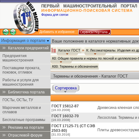
ПЕРВЫЙ МАШИНОСТРОИТЕЛЬНЫЙ ПОРТАЛ
ИНФОРМАЦИОННО-ПОИСКОВАЯ СИСТЕМА
Форма для связи
Добавить в избранное
Информация о портале
Ваше положение в каталоге нормативных док
Каталоги предприятий
Каталог ГОСТ
К: Лесоматериалы. Изделия из 
Предприятия
К0: Общие правила и нормы по лесной и целлюлозн
машиностроения
К00: Термины и обозначения
Поставщики проката,
поковок, отливок
Термины и обозначения - Каталог ГОСТ
Работы и услуги для
машиностроения
Сортировка
Библиотека портала
ГОСТы, ОСТы, ТУ
ГОСТ 15812-87
Марочник металлов и
Древесина клееная сло
[16.03.2008]
сплавов
ГОСТ 16032-70
Лесосплав. Термины и
Бесплатные программы
[16.03.2008]
ГОСТ 17125-71 (СТ СЭВ
Реклама на портале
Плиты древесноструже
2503-80)
[31.03.2016]
Отраслевой форум