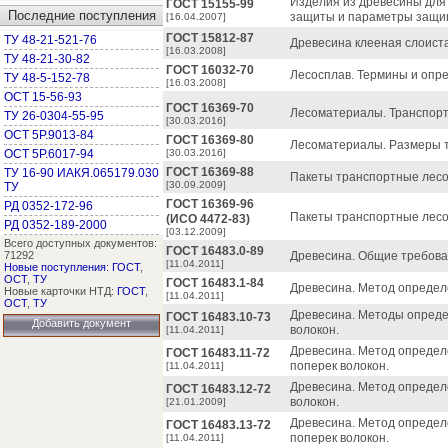
Изделия из древесины для
ГОСТ 15155-99
Последние поступления
защиты и параметры защи
[16.04.2007]
ГОСТ 15812-87
ТУ 48-21-521-76
Древесина клееная слоист
[16.03.2008]
ТУ 48-21-30-82
ГОСТ 16032-70
Лесосплав. Термины и опр
ТУ 48-5-152-78
[16.03.2008]
ОСТ 15-56-93
ГОСТ 16369-70
Лесоматериалы. Транспорт
ТУ 26-0304-55-95
[30.03.2016]
ОСТ 5Р.9013-84
ГОСТ 16369-80
Лесоматериалы. Размеры т
ОСТ 5Р.6017-94
[30.03.2016]
ГОСТ 16369-88
ТУ 16-90 ИАКЯ.065179.030
Пакеты транспортные лесо
[30.09.2009]
ТУ
ГОСТ 16369-96
РД 0352-172-96
Пакеты транспортные лесо
(ИСО 4472-83)
РД 0352-189-2000
[03.12.2009]
Всего доступных документов:
ГОСТ 16483.0-89
71292
Древесина. Общие требова
[11.04.2011]
Новые поступления
:
ГОСТ
,
ОСТ
,
ТУ
ГОСТ 16483.1-84
Древесина. Метод определ
Новые карточки НТД:
ГОСТ
,
[11.04.2011]
ОСТ
,
ТУ
Древесина. Методы опреде
ГОСТ 16483.10-73
Добавить документ
волокон.
[11.04.2011]
Древесина. Метод определ
ГОСТ 16483.11-72
поперек волокон.
[11.04.2011]
Древесина. Метод определ
ГОСТ 16483.12-72
волокон.
[21.01.2009]
Древесина. Метод определ
ГОСТ 16483.13-72
поперек волокон.
[11.04.2011]