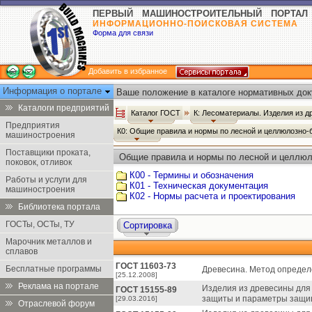
ПЕРВЫЙ МАШИНОСТРОИТЕЛЬНЫЙ ПОРТАЛ
ИНФОРМАЦИОННО-ПОИСКОВАЯ СИСТЕМА
Форма для связи
Добавить в избранное
Информация о портале
Ваше положение в каталоге нормативных док
Каталоги предприятий
Каталог ГОСТ
К: Лесоматериалы. Изделия из 
Предприятия
К0: Общие правила и нормы по лесной и целлюлозн
машиностроения
Поставщики проката,
Общие правила и нормы по лесной и целлюл
поковок, отливок
ГОСТ
К00 - Термины и обозначения
Работы и услуги для
К01 - Техническая документация
машиностроения
К02 - Нормы расчета и проектирования
Библиотека портала
ГОСТы, ОСТы, ТУ
Сортировка
Марочник металлов и
сплавов
ГОСТ 11603-73
Бесплатные программы
Древесина. Метод определ
[25.12.2008]
Реклама на портале
Изделия из древесины для
ГОСТ 15155-89
защиты и параметры защи
[29.03.2016]
Отраслевой форум