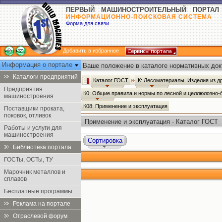
ПЕРВЫЙ МАШИНОСТРОИТЕЛЬНЫЙ ПОРТАЛ
ИНФОРМАЦИОННО-ПОИСКОВАЯ СИСТЕМА
Форма для связи
Добавить в избранное
Информация о портале
Ваше положение в каталоге нормативных док
Каталоги предприятий
Каталог ГОСТ
К: Лесоматериалы. Изделия из 
Предприятия
К0: Общие правила и нормы по лесной и целлюлозн
машиностроения
К08: Применение и эксплуатация
Поставщики проката,
поковок, отливок
Применение и эксплуатация - Каталог ГОСТ
Работы и услуги для
машиностроения
Сортировка
Библиотека портала
ГОСТы, ОСТы, ТУ
Марочник металлов и
сплавов
Бесплатные программы
Реклама на портале
Отраслевой форум