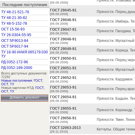
Пряности. Упаковка, 
[06.09.2006]
Последние поступления
ГОСТ 29045-91
Пряности. Перец души
ТУ 48-21-521-76
[06.09.2006]
ТУ 48-21-30-82
ГОСТ 29046-91
Пряности. Имбирь. Те
ТУ 48-5-152-78
[06.09.2006]
ОСТ 15-56-93
ГОСТ 29047-91
Пряности. Гвоздика. 
[06.09.2006]
ТУ 26-0304-55-95
ГОСТ 29048-91
ОСТ 5Р.9013-84
Пряности. Мускатный 
[06.09.2006]
ОСТ 5Р.6017-94
ГОСТ 29049-91
Пряности. Корица. Те
ТУ 16-90 ИАКЯ.065179.030
[06.09.2006]
ТУ
ГОСТ 29050-91
Пряности. Перец черн
РД 0352-172-96
[06.09.2006]
РД 0352-189-2000
ГОСТ 29051-91
Пряности. Мускатный 
[06.09.2006]
Всего доступных документов:
71292
ГОСТ 29052-91
Пряности. Кардамон. 
Новые поступления
:
ГОСТ
,
[06.09.2006]
ОСТ
,
ТУ
ГОСТ 29053-91
Новые карточки НТД:
ГОСТ
,
Пряности. Перец крас
ОСТ
,
ТУ
[06.09.2006]
ГОСТ 29054-91
Добавить документ
Пряности. Бадьян. Те
[06.09.2006]
ГОСТ 29055-91
Пряности. Кориандр. 
[06.09.2006]
ГОСТ 29056-91
Пряности. Тмин. Техн
[06.09.2006]
ГОСТ 32063-2013
Кетчупы. Общие техни
[29.11.2016]