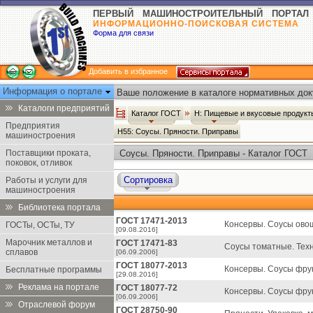
ПЕРВЫЙ МАШИНОСТРОИТЕЛЬНЫЙ ПОРТАЛ
ИНФОРМАЦИОННО-ПОИСКОВАЯ СИСТЕМА
Форма для связи
Добавить в избранное
Информация о портале
Ваше положение в каталоге нормативных док
Каталоги предприятий
Каталог ГОСТ
Н: Пищевые и вкусовые продук
Предприятия
Н55: Соусы. Пряности. Приправы
машиностроения
Поставщики проката,
Соусы. Пряности. Приправы - Каталог ГОСТ
поковок, отливок
Сортировка
Работы и услуги для
машиностроения
Библиотека портала
ГОСТ 17471-2013
Консервы. Соусы ово
ГОСТы, ОСТы, ТУ
[09.08.2016]
Марочник металлов и
ГОСТ 17471-83
Соусы томатные. Техн
сплавов
[06.09.2006]
ГОСТ 18077-2013
Консервы. Соусы фрук
Бесплатные программы
[29.08.2016]
Реклама на портале
ГОСТ 18077-72
Консервы. Соусы фрук
[06.09.2006]
Отраслевой форум
ГОСТ 28750-90