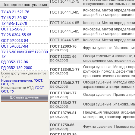
ГОСТ 10444.2-75
коагулазоположительных ста
Последние поступления
Консервы. Метод определени
ТУ 48-21-521-76
ГОСТ 10444.3-85
анаэробных микроорганизмов
ТУ 48-21-30-82
ГОСТ 10444.4-85
Консервы. Метод определени
ТУ 48-5-152-78
ОСТ 15-56-93
Консервы. Метод определени
ГОСТ 10444.5-85
анаэробных микроорганизмов
ТУ 26-0304-55-95
ГОСТ 10444.6-85
Консервы. Метод определени
ОСТ 5Р.9013-84
ОСТ 5Р.6017-94
ГОСТ 12003-76
Фрукты сушеные. Упаковка, м
[06.09.2006]
ТУ 16-90 ИАКЯ.065179.030
Овощи соленые и квашеные, 
ТУ
ГОСТ 12231-66
определения соотношения со
[06.09.2006]
РД 0352-172-96
Овощи сушеные. Методы опре
РД 0352-189-2000
ГОСТ 13340.1-77
крупности помола, дефектов 
Всего доступных документов:
[06.09.2006]
органолептических показател
71292
Новые поступления
:
ГОСТ
,
Овощи сушеные. Методы опр
ГОСТ 13340.2-77
ОСТ
,
ТУ
зараженности вредителями х
[06.09.2006]
Новые карточки НТД:
ГОСТ
,
ОСТ
,
ТУ
ГОСТ 13341-77
Овощи сушеные. Правила прие
[06.09.2006]
Добавить документ
ГОСТ 13342-77
Овощи сушеные. Упаковка, ма
[06.09.2006]
Продукция плодовая, ягодная
ГОСТ 13799-81
маркировка, транспортирован
[06.09.2006]
ГОСТ 1750-86
Фрукты сушеные. Правила пр
[06.09.2006]
ГОСТ 19182-89