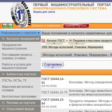
ПЕРВЫЙ МАШИНОСТРОИТЕЛЬНЫЙ ПОРТАЛ
ИНФОРМАЦИОННО-ПОИСКОВАЯ СИСТЕМА
Форма для связи
Добавить в избранное
Информация о портале
Ваше положение в каталоге нормативных док
Каталоги предприятий
Каталог ГОСТ
Н: Пищевые и вкусовые продук
Предприятия
Н59: Методы испытаний. Упаковка. Маркировка
машиностроения
Поставщики проката,
Методы испытаний. Упаковка. Маркировка - 
поковок, отливок
Сортировка
Работы и услуги для
машиностроения
Библиотека портала
ГОСТ 10444.14-
ГОСТы, ОСТы, ТУ
Консервы. Метод определени
91
[06.09.2006]
Марочник металлов и
сплавов
Консервы. Методы микробиол
ГОСТ 10444.15-75
количества микроорганизмов 
Бесплатные программы
ГОСТ 10444.15-
Продукты пищевые. Методы 
Реклама на портале
94
и факультативно-анаэробных
[06.09.2006]
Отраслевой форум
Консервы. Методы микробиол