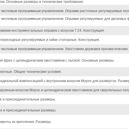
ом. Основные размеры и технические требования.
 числовым программным управлением. Оправки расточные регулируемые пол
 числовым программным управлением. Оправки регулируемые для дисковых 
овикам инструментальных оправок с конусом 7:24. Конструкция.
и переходные регулируемые и гайки стопорные. Конструкция.
числовым программным управлением. Хвостовики державок призматические.
для фрез с цилиндрическим хвостовиком с лыской. Основные размеры.
нитные. Общие технические условия.
адиальной компенсацией с внутренним конусом Морзе для разверток. Разме
аружным конусом Морзе и цилиндрическим хвостовиком для сверлильных пат
е и присоединительные размеры.
е и присоединительные размеры.
ементы их крепления. Размеры.