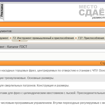
ументов:
трумент
Г2: Инструмент промышленный и приспособления
Г27: Приспособления
ент - Каталог ГОСТ
Ст
ля насадных торцовых фрез, центрируемых по отверстию к станкам с ЧПУ. Ос
е трехкулачковые. Основные размеры.
для сверлильных патронов. Конструкция и размеры.
нтами для фрез с цилиндрическим хвостовиком с лыской. Присоединительны
 числовым программным управлением. Втулки переходные регулируемые с вн