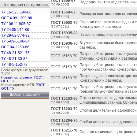
ГОСТ 1559-67
Подпорки винтовые для станочн
Последние поступления
[06.09.2006]
ТУ 16-526.694-86
ГОСТ 1560-67
Распорки винтовые для станочн
[06.09.2006]
ОСТ 4.091.209-88
Оправки к зенковкам насадным
ГОСТ 15602-70
ТУ 108.11.905-87
Конструкция и размеры
[15.07.2011]
ТУ 24.05.144-88
ГОСТ 15935-88
Патроны сверлильные трехкулач
ТУ 29-02-774-92
[06.09.2006]
ТУ 6-09-5146-84
Втулки переходные быстросменн
ГОСТ 15936-70
ОСТ 84-2268-86
размеры.
[06.09.2006]
ТУ 48-21-521-76
Патроны быстросменные кулачк
ГОСТ 16158-70
станкам. Конструкция и размеры
ТУ 48-21-30-82
ТУ 48-5-152-78
Патроны быстросменные со шти
ГОСТ 16159-70
протяжным станкам. Конструкци
Всего доступных документов:
71299
Патроны для шпоночных протяже
Новые поступления
:
ГОСТ
,
ГОСТ 16160-70
Конструкция и размеры.
ОСТ
,
ТУ
Новые карточки НТД:
ГОСТ
,
Патроны быстросменные кулачко
ОСТ
,
ТУ
ГОСТ 16161-70
горизонтально-протяжным станк
Добавить документ
Столы поворотные делительные
ГОСТ 16163-90
шлифовальных станков. Основн
[06.09.2006]
ГОСТ 16203-70
Стойки делительные одноопорн
[06.09.2006]
ГОСТ 16204-70
Стойки делительные одноопорн
[06.09.2006]
ГОСТ 16211-70
Оправки конические центровые.
[30.03.2016]