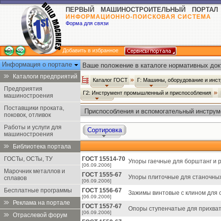
ПЕРВЫЙ МАШИНОСТРОИТЕЛЬНЫЙ ПОРТАЛ
ИНФОРМАЦИОННО-ПОИСКОВАЯ СИСТЕМА
Форма для связи
Добавить в избранное
Информация о портале
Ваше положение в каталоге нормативных док
Каталоги предприятий
Каталог ГОСТ
Г: Машины, оборудование и инс
Предприятия
Г2: Инструмент промышленный и приспособления
машиностроения
Поставщики проката,
Приспособления и вспомогательный инструм
поковок, отливок
Работы и услуги для
Сортировка
машиностроения
Библиотека портала
ГОСТы, ОСТы, ТУ
ГОСТ 15514-70
Упоры гаечные для борштанг и р
[06.09.2006]
Марочник металлов и
ГОСТ 1555-67
Упоры плиточные для станочных
сплавов
[06.09.2006]
Бесплатные программы
ГОСТ 1556-67
Зажимы винтовые с клином для 
[06.09.2006]
Реклама на портале
ГОСТ 1557-67
Опоры ступенчатые для прихват
[06.09.2006]
Отраслевой форум