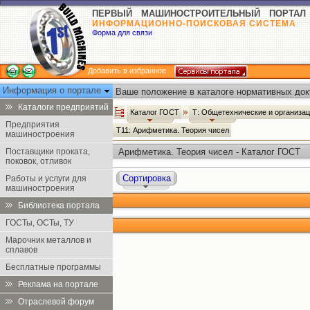
ПЕРВЫЙ МАШИНОСТРОИТЕЛЬНЫЙ ПОРТАЛ
ИНФОРМАЦИОННО-ПОИСКОВАЯ СИСТЕМА
Форма для связи
Добавить в избранное
Информация о портале
Ваше положение в каталоге нормативных док
Каталоги предприятий
Каталог ГОСТ
Т: Общетехнические и организа
Предприятия
Т11: Арифметика. Теория чисел
машиностроения
Поставщики проката,
Арифметика. Теория чисел - Каталог ГОСТ
поковок, отливок
Сортировка
Работы и услуги для
машиностроения
Библиотека портала
ГОСТы, ОСТы, ТУ
Марочник металлов и
сплавов
Бесплатные программы
Реклама на портале
Отраслевой форум