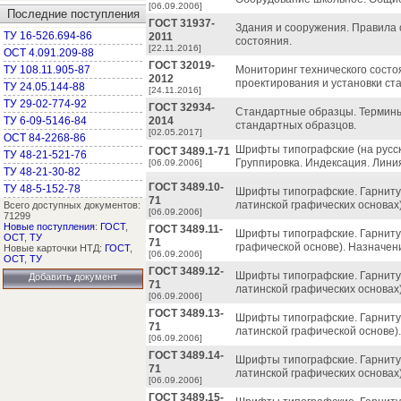
[06.09.2006]
Последние поступления
ГОСТ 31937-
Здания и сооружения. Правила 
ТУ 16-526.694-86
2011
состояния.
[22.11.2016]
ОСТ 4.091.209-88
ГОСТ 32019-
ТУ 108.11.905-87
Мониторинг технического состо
2012
проектирования и установки ст
ТУ 24.05.144-88
[24.11.2016]
ТУ 29-02-774-92
ГОСТ 32934-
Стандартные образцы. Термины
ТУ 6-09-5146-84
2014
стандартных образцов.
[02.05.2017]
ОСТ 84-2268-86
Шрифты типографские (на русск
ГОСТ 3489.1-71
ТУ 48-21-521-76
Группировка. Индексация. Лини
[06.09.2006]
ТУ 48-21-30-82
ГОСТ 3489.10-
ТУ 48-5-152-78
Шрифты типографские. Гарниту
71
латинской графических основах)
Всего доступных документов:
[06.09.2006]
71299
Новые поступления
:
ГОСТ
,
ГОСТ 3489.11-
Шрифты типографские. Гарниту
ОСТ
,
ТУ
71
графической основе). Назначен
Новые карточки НТД:
ГОСТ
,
[06.09.2006]
ОСТ
,
ТУ
ГОСТ 3489.12-
Шрифты типографские. Гарнитур
Добавить документ
71
латинской графических основах)
[06.09.2006]
ГОСТ 3489.13-
Шрифты типографские. Гарниту
71
латинской графической основе)
[06.09.2006]
ГОСТ 3489.14-
Шрифты типографские. Гарнитур
71
латинской графических основах)
[06.09.2006]
ГОСТ 3489.15-