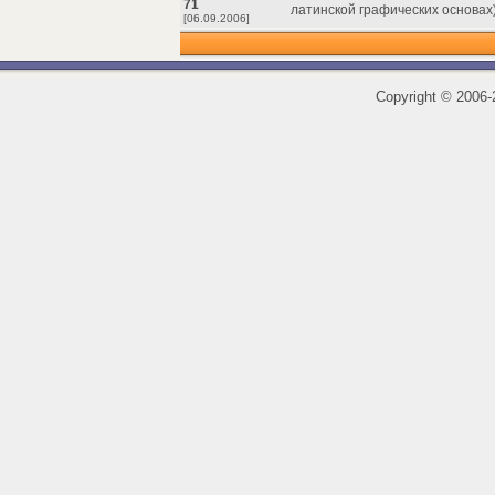
71
латинской графических основах)
[06.09.2006]
Copyright
©
2006-2