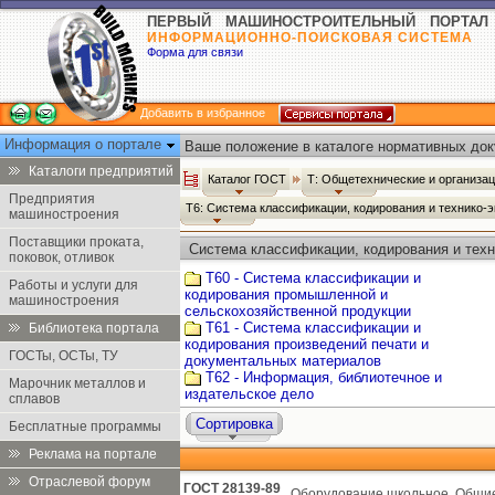
ПЕРВЫЙ МАШИНОСТРОИТЕЛЬНЫЙ ПОРТАЛ
ИНФОРМАЦИОННО-ПОИСКОВАЯ СИСТЕМА
Форма для связи
Добавить в избранное
Информация о портале
Ваше положение в каталоге нормативных док
Каталоги предприятий
Каталог ГОСТ
Т: Общетехнические и организа
Предприятия
Т6: Система классификации, кодирования и технико
машиностроения
Поставщики проката,
Система классификации, кодирования и техн
поковок, отливок
ГОСТ
Т60 - Система классификации и
Работы и услуги для
кодирования промышленной и
машиностроения
сельскохозяйственной продукции
Т61 - Система классификации и
Библиотека портала
кодирования произведений печати и
ГОСТы, ОСТы, ТУ
документальных материалов
Т62 - Информация, библиотечное и
Марочник металлов и
издательское дело
сплавов
Сортировка
Бесплатные программы
Реклама на портале
Отраслевой форум
ГОСТ 28139-89
Оборудование школьное. Общие