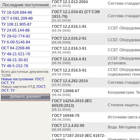
ГОСТ 12.1.012-2004
Система стандарт
Последние поступления
[05.10.2015]
ГОСТ 12.1.034-81 (СТ СЭВ
ТУ 16-526.694-86
Система стандарт
1931-79)
ОСТ 4.091.209-88
[21.01.2016]
ТУ 108.11.905-87
ГОСТ 12.2.016.1-91
ССБТ. Оборудова
ТУ 24.05.144-88
[06.09.2006]
ТУ 29-02-774-92
ГОСТ 12.2.016.2-91
ССБТ. Оборудова
ТУ 6-09-5146-84
[06.09.2006]
ОСТ 84-2268-86
ГОСТ 12.2.016.3-91
ССБТ. Оборудова
[06.09.2006]
ТУ 48-21-521-76
ССБТ. Оборудова
ГОСТ 12.2.016.4-91
ТУ 48-21-30-82
установок.
[06.09.2006]
ТУ 48-5-152-78
ССБТ. Оборудован
ГОСТ 12.2.016.5-91
Всего доступных документов:
содержание) техн
[06.09.2006]
71299
Новые поступления
:
ГОСТ
,
ГОСТ 12.4.282-2014
Система стандарт
ОСТ
,
ТУ
[15.07.2016]
Новые карточки НТД:
ГОСТ
,
ОСТ
,
ТУ
ГОСТ 13088-67
Колориметрия. Те
[06.09.2006]
Добавить документ
ГОСТ 14254-2015 (IEC
Степени защиты, 
60529:2013)
[28.12.2016]
ГОСТ 16948-79
Источники света 
[06.09.2006]
ГОСТ 17.1.4.02-90
Вода. Методика 
[06.09.2006]
ГОСТ 17187-2010 (IEC 61672-
Шумомеры. Часть 