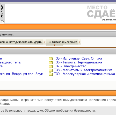
ументов:
ционно-методические стандарты
Т3: Физика и механика
ке
Т35 - Излучение. Свет. Оптика
твердого тела
Т36 - Теплота. Термодинамика
ка
Т37 - Электричество
Т38 - Магнетизм и электромагнетизм
жения. Вибрация тел. Звук.
Т39 - Молекулярная и атомная физика
брация машин с вращательно-поступательным движением. Требования к при
брации.
ов безопасности труда. Шум. Общие требования безопасности.