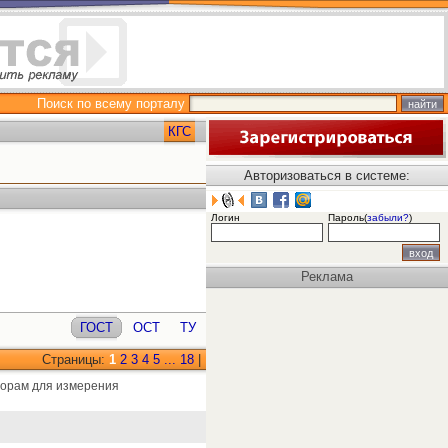
Поиск по всему порталу
КГС
Авторизоваться в системе:
Логин
Пароль(
забыли?
)
Реклама
ГОСТ
ОСТ
ТУ
Страницы:
1
2
3
4
5
...
18
|
борам для измерения