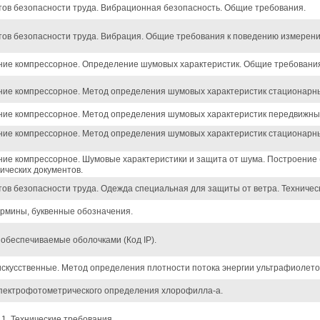
ов безопасности труда. Вибрационная безопасность. Общие требования.
ов безопасности труда. Вибрация. Общие требования к поведению измерени
ние компрессорное. Определение шумовых характеристик. Общие требовани
ние компрессорное. Метод определения шумовых характеристик стационарны
ние компрессорное. Метод определения шумовых характеристик передвижны
ние компрессорное. Метод определения шумовых характеристик стационарн
ие компрессорное. Шумовые характеристики и защита от шума. Построение
ических документов.
ов безопасности труда. Одежда специальная для защиты от ветра. Техничес
рмины, буквенные обозначения.
обеспечиваемые оболочками (Код IP).
искусственные. Метод определения плотности потока энергии ультрафиолето
спектрофотометрического определения хлорофилла-a.
1. Технические требования.