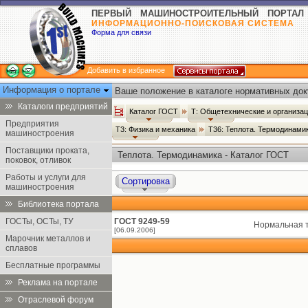
ПЕРВЫЙ МАШИНОСТРОИТЕЛЬНЫЙ ПОРТАЛ
ИНФОРМАЦИОННО-ПОИСКОВАЯ СИСТЕМА
Форма для связи
Добавить в избранное
Информация о портале
Ваше положение в каталоге нормативных док
Каталоги предприятий
Каталог ГОСТ
Т: Общетехнические и организа
Предприятия
Т3: Физика и механика
Т36: Теплота. Термодинами
машиностроения
Поставщики проката,
Теплота. Термодинамика - Каталог ГОСТ
поковок, отливок
Работы и услуги для
Сортировка
машиностроения
Библиотека портала
ГОСТы, ОСТы, ТУ
ГОСТ 9249-59
Нормальная 
[06.09.2006]
Марочник металлов и
сплавов
Бесплатные программы
Реклама на портале
Отраслевой форум