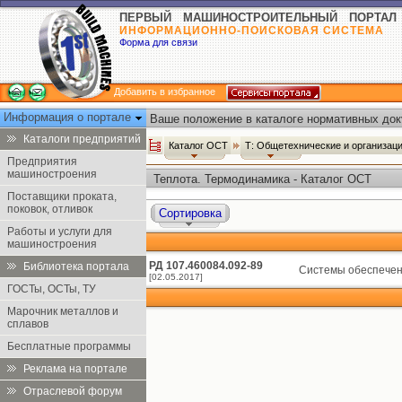
ПЕРВЫЙ МАШИНОСТРОИТЕЛЬНЫЙ ПОРТАЛ
ИНФОРМАЦИОННО-ПОИСКОВАЯ СИСТЕМА
Форма для связи
Добавить в избранное
Информация о портале
Ваше положение в каталоге нормативных док
Каталоги предприятий
Каталог ОСТ
Т: Общетехнические и организац
Предприятия
машиностроения
Теплота. Термодинамика - Каталог ОСТ
Поставщики проката,
поковок, отливок
Сортировка
Работы и услуги для
машиностроения
РД 107.460084.092-89
Библиотека портала
Системы обеспечен
[02.05.2017]
ГОСТы, ОСТы, ТУ
Марочник металлов и
сплавов
Бесплатные программы
Реклама на портале
Отраслевой форум