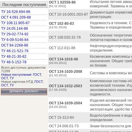
Испытания летние авиац
ОСТ 1 02559-86
Последние поступления
измерений. Термины и о
[01.11.2011]
ТУ 16-526.694-86
Документация нормативн
ОСТ 10-16.0001.003-87
регистрации.
ОСТ 4.091.209-88
ТУ 108.11.905-87
Надежность в технике. 
ОСТ 102-80-83
Термины и определения
[12.01.2014]
ТУ 24.05.144-88
ТУ 29-02-774-92
Обозначение теоретиче
ОСТ 108.020.32-79
ТУ 6-09-5146-84
лопаток паровых и газов
ОСТ 84-2268-86
Нефтепродуктопровод ра
ОСТ 112-011-86
определения.
ТУ 48-21-521-76
ТУ 48-21-30-82
Космические комплексы 
ОСТ 134-1016-98
назначения. Общие треб
ТУ 48-5-152-78
[20.03.2012]
их блокам.
Всего доступных документов:
71299
ОСТ 134-1020-2008
Системы и комплексы ко
Новые поступления
:
ГОСТ
,
[21.03.2012]
ОСТ
,
ТУ
Комплексная система об
Новые карточки НТД:
ГОСТ
,
ОСТ
,
ТУ
космической техники. Из
ОСТ 134-1032-2003
экономического назначе
[17.06.2020]
Добавить документ
надежности.
Изделия космической те
ОСТ 134-1039-2004
назначения. Общие техн
[23.03.2012]
эксплуатации, удобства 
Водопотребление и водо
ОСТ 15-313-84
определения.
ОСТ 24.006.01-73
Знаки безопасности для