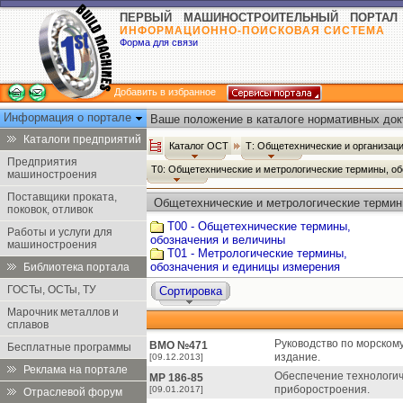
ПЕРВЫЙ МАШИНОСТРОИТЕЛЬНЫЙ ПОРТАЛ
ИНФОРМАЦИОННО-ПОИСКОВАЯ СИСТЕМА
Форма для связи
Добавить в избранное
Информация о портале
Ваше положение в каталоге нормативных док
Каталоги предприятий
Каталог ОСТ
Т: Общетехнические и организац
Предприятия
Т0: Общетехнические и метрологические термины, о
машиностроения
Поставщики проката,
Общетехнические и метрологические термин
поковок, отливок
Т00 - Общетехнические термины,
Работы и услуги для
обозначения и величины
машиностроения
Т01 - Метрологические термины,
обозначения и единицы измерения
Библиотека портала
ГОСТы, ОСТы, ТУ
Сортировка
Марочник металлов и
сплавов
Руководство по морском
ВМО №471
Бесплатные программы
издание.
[09.12.2013]
Реклама на портале
Обеспечение технологич
МР 186-85
приборостроения.
[09.01.2017]
Отраслевой форум