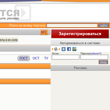
Поиск по всему порталу
КГС
оты и их соли
Авторизоваться в системе:
Логин
Пароль(
забыли?
)
ГОСТ
ОСТ
ТУ
Реклама