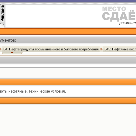
ументов:
Б4: Нефтепродукты промышленного и бытового потребления
Б45: Нефтяные кисл
лоты нефтяные. Технические условия.