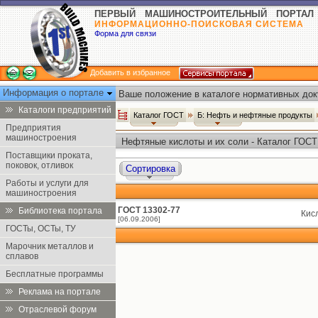
ПЕРВЫЙ МАШИНОСТРОИТЕЛЬНЫЙ ПОРТАЛ
ИНФОРМАЦИОННО-ПОИСКОВАЯ СИСТЕМА
Форма для связи
Добавить в избранное
Информация о портале
Ваше положение в каталоге нормативных док
Каталоги предприятий
Каталог ГОСТ
Б: Нефть и нефтяные продукты
Предприятия
машиностроения
Нефтяные кислоты и их соли - Каталог ГОСТ
Поставщики проката,
поковок, отливок
Сортировка
Работы и услуги для
машиностроения
ГОСТ 13302-77
Библиотека портала
Кис
[06.09.2006]
ГОСТы, ОСТы, ТУ
Марочник металлов и
сплавов
Бесплатные программы
Реклама на портале
Отраслевой форум