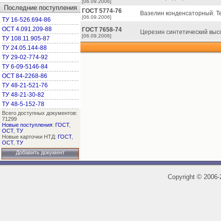
[06.09.2006]
Последние поступления
ГОСТ 5774-76
Вазелин конденсаторный. Те
[06.09.2006]
ТУ 16-526.694-86
ОСТ 4.091.209-88
ГОСТ 7658-74
Церезин синтетический высо
[06.09.2006]
ТУ 108.11.905-87
ТУ 24.05.144-88
ТУ 29-02-774-92
ТУ 6-09-5146-84
ОСТ 84-2268-86
ТУ 48-21-521-76
ТУ 48-21-30-82
ТУ 48-5-152-78
Всего доступных документов:
71299
Новые поступления
:
ГОСТ
,
ОСТ
,
ТУ
Новые карточки НТД:
ГОСТ
,
ОСТ
,
ТУ
Добавить документ
Copyright
©
2006-2