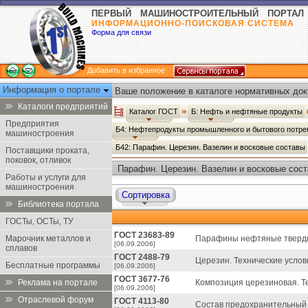
ПЕРВЫЙ МАШИНОСТРОИТЕЛЬНЫЙ ПОРТАЛ
ИНФОРМАЦИОННО-ПОИСКОВАЯ СИСТЕМА
Форма для связи
Добавить в избранное
Информация о портале
Ваше положение в каталоге нормативных док
Каталоги предприятий
Каталог ГОСТ
Б: Нефть и нефтяные продукты
Предприятия
Б4: Нефтепродукты промышленного и бытового потр
машиностроения
Б42: Парафин. Церезин. Вазелин и восковые составы
Поставщики проката,
поковок, отливок
Парафин. Церезин. Вазелин и восковые сост
Работы и услуги для
машиностроения
Сортировка
Библиотека портала
ГОСТы, ОСТы, ТУ
ГОСТ 23683-89
Марочник металлов и
Парафины нефтяные твердые
[06.09.2006]
сплавов
ГОСТ 2488-79
Церезин. Технические услов
Бесплатные программы
[06.09.2006]
ГОСТ 3677-76
Реклама на портале
Композиция церезиновая. Те
[06.09.2006]
Отраслевой форум
ГОСТ 4113-80
Состав предохранительный П