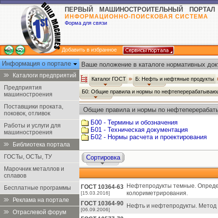
ПЕРВЫЙ МАШИНОСТРОИТЕЛЬНЫЙ ПОРТАЛ
ИНФОРМАЦИОННО-ПОИСКОВАЯ СИСТЕМА
Форма для связи
Добавить в избранное
Информация о портале
Ваше положение в каталоге нормативных док
Каталоги предприятий
Каталог ГОСТ
Б: Нефть и нефтяные продукты
Предприятия
Б0: Общие правила и нормы по нефтеперерабатыва
машиностроения
Поставщики проката,
Общие правила и нормы по нефтеперерабат
поковок, отливок
Б00 - Термины и обозначения
Работы и услуги для
Б01 - Техническая документация
машиностроения
Б02 - Нормы расчета и проектирования
Библиотека портала
ГОСТы, ОСТы, ТУ
Сортировка
Марочник металлов и
сплавов
Нефтепродукты темные. Опреде
ГОСТ 10364-63
Бесплатные программы
колориметрирования.
[15.03.2016]
Реклама на портале
ГОСТ 10364-90
Нефть и нефтепродукты. Метод
[06.09.2006]
Отраслевой форум