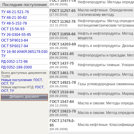
ГОСТ 10577-78
Нефтепродукты. Методы опреде
Последние поступления
[06.09.2006]
Масла нефтяные. Определение с
ГОСТ 11257-65
ТУ 48-21-521-76
статическому методу.
[17.03.2016]
ТУ 48-21-30-82
Нефтепродукты. Метод определ
ГОСТ 11362-76
ТУ 48-5-152-78
потенциометрическим титрован
[12.11.2010]
ОСТ 15-56-93
Нефть и нефтепродукты. Метод
ГОСТ 11858-66
ТУ 26-0304-55-95
веществ.
[18.03.2016]
ОСТ 5Р.9013-84
ГОСТ 14203-69
Нефть и нефтепродукты. Диэльк
ОСТ 5Р.6017-94
[06.09.2006]
ТУ 16-90 ИАКЯ.065179.030
ГОСТ 1431-85
Нефтепродукты и присадки. Мет
ТУ
[06.09.2006]
РД 0352-172-96
ГОСТ 1437-75
Нефтепродукты темные. Ускоре
РД 0352-189-2000
[06.09.2006]
Всего доступных документов:
ГОСТ 1461-75
Нефть и нефтепродукты. Метод 
71292
[06.09.2006]
Новые поступления
:
ГОСТ
,
ГОСТ 14921-78
ОСТ
,
ТУ
Газы углеводородные сжиженны
[06.09.2006]
Новые карточки НТД:
ГОСТ
,
ОСТ
,
ТУ
ГОСТ 1510-84
Нефть и нефтепродукты. Маркир
[06.09.2006]
Добавить документ
ГОСТ 1547-84
Масла и смазки. Методы опреде
[06.12.2006]
ГОСТ 15823-70
Масла и смазки. Метод определ
[06.09.2006]
ГОСТ 17479.0-
Масла нефтяные. Классификаци
85
[06.09.2006]