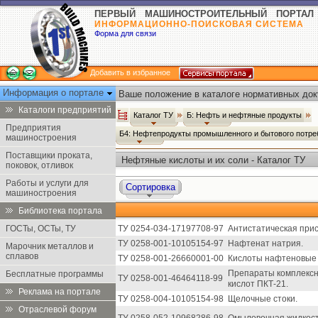
ПЕРВЫЙ МАШИНОСТРОИТЕЛЬНЫЙ ПОРТАЛ
ИНФОРМАЦИОННО-ПОИСКОВАЯ СИСТЕМА
Форма для связи
Добавить в избранное
Информация о портале
Ваше положение в каталоге нормативных док
Каталоги предприятий
Каталог ТУ
Б: Нефть и нефтяные продукты
Предприятия
Б4: Нефтепродукты промышленного и бытового потр
машиностроения
Поставщики проката,
Нефтяные кислоты и их соли - Каталог ТУ
поковок, отливок
Работы и услуги для
Сортировка
машиностроения
Библиотека портала
ГОСТы, ОСТы, ТУ
ТУ 0254-034-17197708-97
Антистатическая при
ТУ 0258-001-10105154-97
Нафтенат натрия.
Марочник металлов и
сплавов
ТУ 0258-001-26660001-00
Кислоты нафтеновые 
Препараты комплекс
Бесплатные программы
ТУ 0258-001-46464118-99
кислот ПКТ-21.
Реклама на портале
ТУ 0258-004-10105154-98
Щелочные стоки.
Отраслевой форум