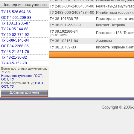
ТУ 0258-052-10968286-98
Омыловочная жидкость
Последние поступления
ТУ 2483-004-24084384-00
Реагенты-деэмульгат
ТУ 16-526.694-86
ТУ 2483-006-24084384-00
Ингибиторы коррозии 
ОСТ 4.091.209-88
ТУ 38-101538-75
Присадка антистатич
ТУ 108.11.905-87
ТУ 38-601-22-3-89
Контакт Петрова.
ТУ 24.05.144-88
ТУ 38.102160-84
Проксанол 186. Техни
ТУ 29-02-774-92
[05.03.2020]
ТУ 6-09-5146-84
ТУ 38.102161-84
Аминолы.
ОСТ 84-2268-86
ТУ 38.10739-83
Кислоты жирные синт
ТУ 48-21-521-76
ТУ 48-21-30-82
ТУ 48-5-152-78
Всего доступных документов:
71299
Новые поступления
:
ГОСТ
,
ОСТ
,
ТУ
Новые карточки НТД:
ГОСТ
,
ОСТ
,
ТУ
Добавить документ
Copyright
©
2006-2