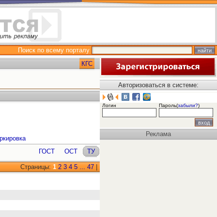
Поиск по всему порталу
КГС
Авторизоваться в системе:
Логин
Пароль(
забыли?
)
Реклама
ркировка
ГОСТ
ОСТ
ТУ
Страницы:
1
2
3
4
5
...
47
|