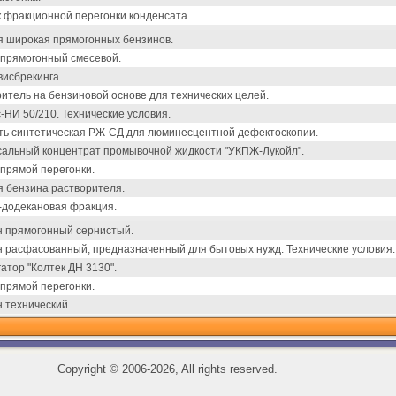
 фракционной перегонки конденсата.
я широкая прямогонных бензинов.
 прямогонный смесевой.
исбрекинга.
итель на бензиновой основе для технических целей.
НИ 50/210. Технические условия.
ть синтетическая РЖ-СД для люминесцентной дефектоскопии.
сальный концентрат промывочной жидкости "УКПЖ-Лукойл".
прямой перегонки.
 бензина растворителя.
-додекановая фракция.
н прямогонный сернистый.
 расфасованный, предназначенный для бытовых нужд. Технические условия.
атор "Колтек ДН 3130".
прямой перегонки.
 технический.
Copyright
©
2006-2026, All rights reserved.