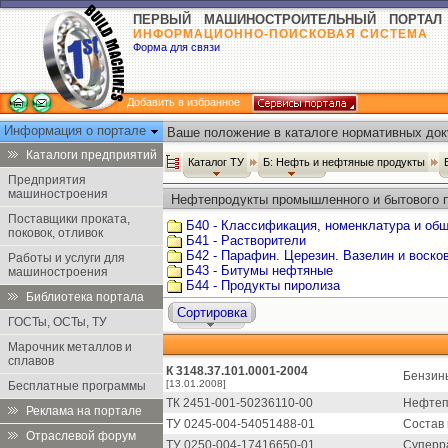
ПЕРВЫЙ МАШИНОСТРОИТЕЛЬНЫЙ ПОРТАЛ
ИНФОРМАЦИОННО-ПОИСКОВАЯ СИСТЕМА
Форма для связи
Добавить в избранное
Информация о портале
Ваше положение в каталоге нормативных док
Каталоги предприятий
Каталог ТУ
Б: Нефть и нефтяные продукты
Предприятия
машиностроения
Нефтепродукты промышленного и бытового п
Поставщики проката,
Б40 - Классификация, номенклатура и об
поковок, отливок
Б41 - Растворители
Б42 - Парафин. Церезин. Вазелин и воско
Работы и услуги для
Б43 - Битумы нефтяные
машиностроения
Б44 - Продукты пиролиза
Библиотека портала
Сортировка
ГОСТы, ОСТы, ТУ
Марочник металлов и
сплавов
К 3148.37.101.0001-2004
Бензины
[13.01.2008]
Бесплатные программы
ТК 2451-001-50236110-00
Нефтепр
Реклама на портале
ТУ 0245-004-54051488-01
Состав 
Отраслевой форум
ТУ 0250-004-17416650-01
Суперр