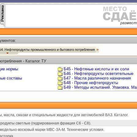
ументов:
Б4: Нефтепродукты промышленного и бытового потребления
отребления - Каталог ТУ
щие нормы
Б45 - Нефтяные кислоты и их соли
Б46 - Нефтепродукты осветительные
вые составы
Б47 - Масла различного назначения
Б48 - Прочие нефтепродукты
Б49 - Методы испытаний. Упаковка. Ма
, масла, смазки и специальные жидкости для автомобилей ВАЗ. Каталог.
одукты светлые (гидрированная фракция С6 - С8).
модельно-восковый марки МВС-3А-М. Технические условия.
астопка.