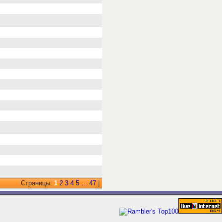
Страницы:
1
2
3
4
5
...
47
|