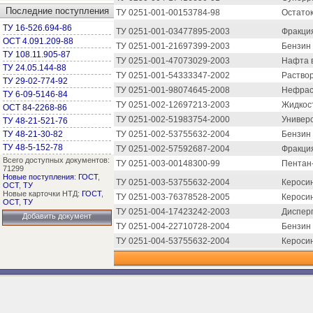
Последние поступления
ТУ 0251-001-00153784-98
Остаток
ТУ 16-526.694-86
ТУ 0251-001-03477895-2003
Фракци
ОСТ 4.091.209-88
ТУ 0251-001-21697399-2003
Бензин
ТУ 108.11.905-87
ТУ 0251-001-47073029-2003
Нафта в
ТУ 24.05.144-88
ТУ 0251-001-54333347-2002
Раствор
ТУ 29-02-774-92
ТУ 0251-001-98074645-2008
Нефрас-
ТУ 6-09-5146-84
ТУ 0251-002-12697213-2003
Жидкос
ОСТ 84-2268-86
ТУ 0251-002-51983754-2000
Универ
ТУ 48-21-521-76
ТУ 48-21-30-82
ТУ 0251-002-53755632-2004
Бензин 
ТУ 48-5-152-78
ТУ 0251-002-57592687-2004
Фракция
Всего доступных документов:
ТУ 0251-003-00148300-99
Пентан
71299
Новые поступления
:
ГОСТ
,
ТУ 0251-003-53755632-2004
Кероси
ОСТ
,
ТУ
Новые карточки НТД:
ГОСТ
,
ТУ 0251-003-76378528-2005
Керосин
ОСТ
,
ТУ
ТУ 0251-004-17423242-2003
Дисперг
Добавить документ
ТУ 0251-004-22710728-2004
Бензин 
ТУ 0251-004-53755632-2004
Керосин