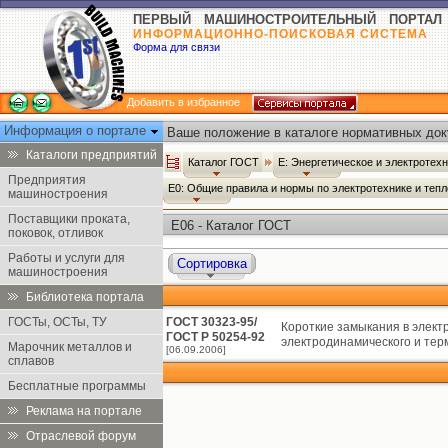
ПЕРВЫЙ МАШИНОСТРОИТЕЛЬНЫЙ ПОРТАЛ
ИНФОРМАЦИОННО-ПОИСКОВАЯ СИСТЕМА
Форма для связи
Добавить в избранное
Информация о портале
Ваше положение в каталоге нормативных док
Каталоги предприятий
Каталог ГОСТ
Е: Энергетическое и электротех
Предприятия
Е0: Общие правила и нормы по электротехнике и теп
машиностроения
Поставщики проката,
Е06 - Каталог ГОСТ
поковок, отливок
Работы и услуги для
Сортировка
машиностроения
Библиотека портала
ГОСТы, ОСТы, ТУ
ГОСТ 30323-95/
Короткие замыкания в элект
ГОСТ Р 50254-92
электродинамического и терм
Марочник металлов и
[06.09.2006]
сплавов
Бесплатные программы
Реклама на портале
Отраслевой форум